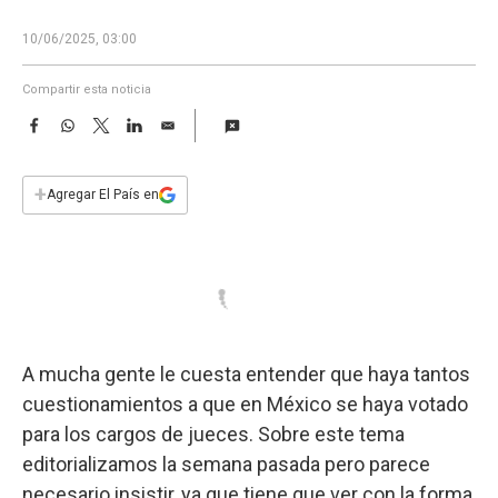
a
10/06/2025, 03:00
Compartir esta noticia
F
W
T
L
E
a
h
w
i
m
c
a
i
n
a
e
t
t
k
i
+
Agregar El País en
b
s
t
e
l
o
A
e
d
o
p
r
I
k
p
n
A mucha gente le cuesta entender que haya tantos
cuestionamientos a que en México se haya votado
para los cargos de jueces. Sobre este tema
editorializamos la semana pasada pero parece
necesario insistir, ya que tiene que ver con la forma