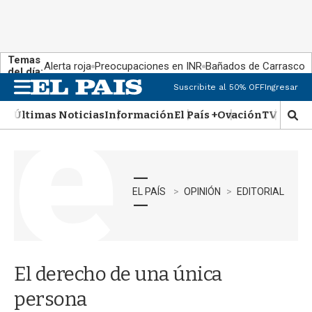
Temas
Alerta roja
Preocupaciones en INR
Bañados de Carrasco
del día:
Suscribite al 50% OFF
Ingresar
M
e
Últimas Noticias
Información
El País +
Ovación
TV Show
n
M
u
o
s
t
r
a
EL PAÍS
OPINIÓN
EDITORIAL
r
b
�
s
q
El derecho de una única
u
e
persona
d