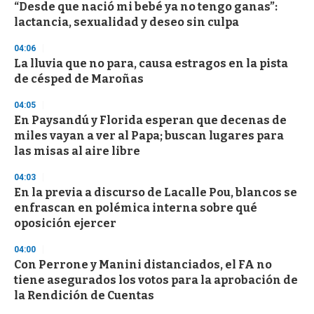
“Desde que nació mi bebé ya no tengo ganas”:
s
o
lactancia, sexualidad y deseo sin culpa
f
3
04:06
3
s
La lluvia que no para, causa estragos en la pista
e
de césped de Maroñas
c
o
04:05
n
d
En Paysandú y Florida esperan que decenas de
s
miles vayan a ver al Papa; buscan lugares para
las misas al aire libre
04:03
En la previa a discurso de Lacalle Pou, blancos se
enfrascan en polémica interna sobre qué
oposición ejercer
04:00
Con Perrone y Manini distanciados, el FA no
tiene asegurados los votos para la aprobación de
la Rendición de Cuentas