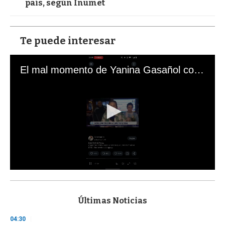
país, según Inumet
Te puede interesar
El mal momento de Yanina Gasañol con un hincha argentino en "Subrayado"
0
s
e
c
Últimas Noticias
o
n
04:30
d