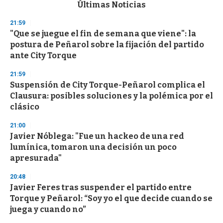
c
Últimas Noticias
o
n
21:59
d
"Que se juegue el fin de semana que viene": la
s
o
postura de Peñarol sobre la fijación del partido
f
ante City Torque
3
3
s
21:59
e
Suspensión de City Torque-Peñarol complica el
c
Clausura: posibles soluciones y la polémica por el
o
n
clásico
d
s
21:00
Javier Nóblega: "Fue un hackeo de una red
lumínica, tomaron una decisión un poco
apresurada"
20:48
Javier Feres tras suspender el partido entre
Torque y Peñarol: “Soy yo el que decide cuando se
juega y cuando no”