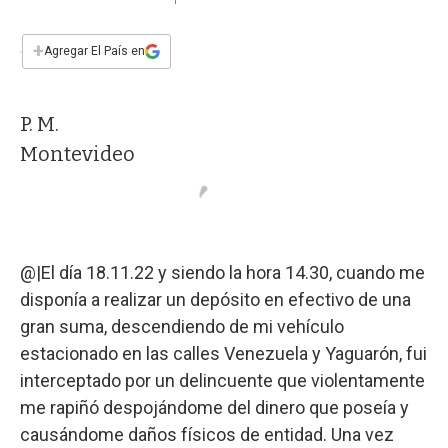
a
h
w
i
m
a
c
a
i
n
a
e
t
t
k
i
+
Agregar El País en
b
s
t
e
l
o
A
e
d
o
p
r
I
P. M.
k
p
n
Montevideo
@|El día 18.11.22 y siendo la hora 14.30, cuando me
disponía a realizar un depósito en efectivo de una
gran suma, descendiendo de mi vehículo
estacionado en las calles Venezuela y Yaguarón, fui
interceptado por un delincuente que violentamente
me rapiñó despojándome del dinero que poseía y
causándome daños físicos de entidad. Una vez