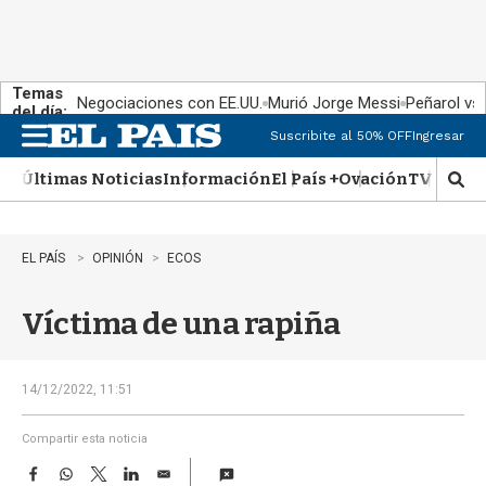
Temas
Negociaciones con EE.UU.
Murió Jorge Messi
Peñarol vs
del día:
Suscribite al 50% OFF
Ingresar
M
e
Últimas Noticias
Información
El País +
Ovación
TV Show
n
M
u
o
s
t
EL PAÍS
OPINIÓN
ECOS
r
a
Víctima de una rapiña
r
b
�
s
14/12/2022, 11:51
q
u
Compartir esta noticia
e
F
W
T
L
E
d