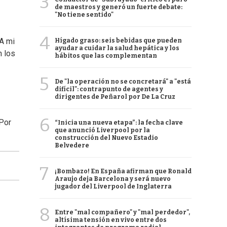
3
de maestros y generó un fuerte debate:
"No tiene sentido"
4
 A mi
Hígado graso: seis bebidas que pueden
ayudar a cuidar la salud hepática y los
n los
hábitos que las complementan
5
De "la operación no se concretará" a "está
difícil": contrapunto de agentes y
dirigentes de Peñarol por De La Cruz
6
¿Por
“Inicia una nueva etapa”: la fecha clave
que anunció Liverpool por la
construcción del Nuevo Estadio
Belvedere
7
¡Bombazo! En España afirman que Ronald
Araujo deja Barcelona y será nuevo
jugador del Liverpool de Inglaterra
8
Entre "mal compañero" y "mal perdedor",
altísima tensión en vivo entre dos