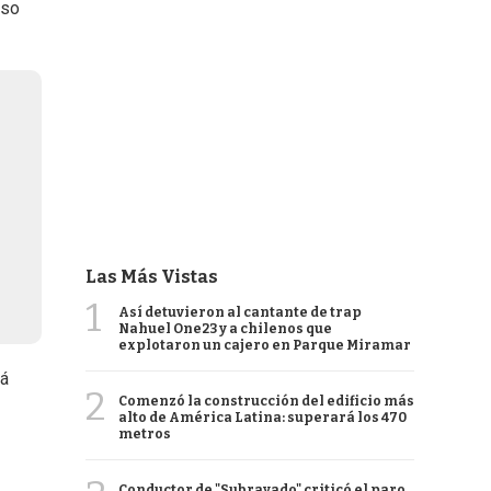
aso
Las Más Vistas
1
Así detuvieron al cantante de trap
Nahuel One23 y a chilenos que
explotaron un cajero en Parque Miramar
tá
2
Comenzó la construcción del edificio más
alto de América Latina: superará los 470
metros
Conductor de "Subrayado" criticó el paro