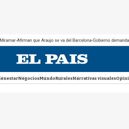
 Miramar
Afirman que Araujo se va del Barcelona
Gobierno demanda
ienestar
Negocios
Mundo
Rurales
Narrativas visuales
Opin