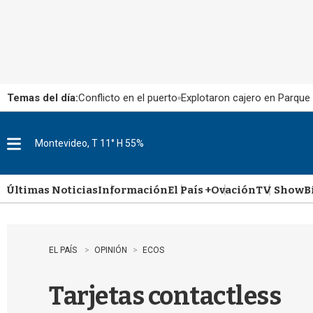
Temas del día:
Conflicto en el puerto
Explotaron cajero en Parque
Montevideo, T 11° H 55%
M
e
n
u
Últimas Noticias
Información
El País +
Ovación
TV Show
B
EL PAÍS
OPINIÓN
ECOS
Tarjetas contactless