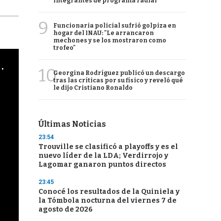
integrantes de programa radial
9
Funcionaria policial sufrió golpiza en
hogar del INAU: "Le arrancaron
mechones y se los mostraron como
trofeo"
cha argentino en "Subrayado"
10
Georgina Rodríguez publicó un descargo
tras las críticas por su físico y reveló qué
le dijo Cristiano Ronaldo
Últimas Noticias
23:54
Trouville se clasificó a playoffs y es el
nuevo líder de la LDA; Verdirrojo y
Lagomar ganaron puntos directos
23:45
Conocé los resultados de la Quiniela y
la Tómbola nocturna del viernes 7 de
agosto de 2026