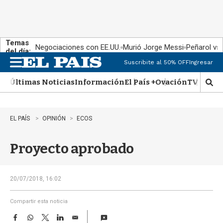
Temas
Negociaciones con EE.UU.
Murió Jorge Messi
Peñarol vs
del día:
Suscribite al 50% OFF
Ingresar
M
e
Últimas Noticias
Información
El País +
Ovación
TV Show
n
M
u
o
s
t
EL PAÍS
OPINIÓN
ECOS
r
a
Proyecto aprobado
r
b
�
s
20/07/2018, 16:02
q
u
Compartir esta noticia
e
F
W
T
L
E
d