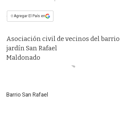
a
h
w
i
m
a
c
a
i
n
a
e
t
t
k
i
+
Agregar El País en
b
s
t
e
l
o
A
e
d
o
p
r
I
Asociación civil de vecinos del barrio
k
p
n
jardín San Rafael
Maldonado
Barrio San Rafael