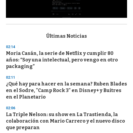
0
s
e
c
Últimas Noticias
o
n
02:14
d
Moria Casán, la serie de Netflix y cumplir 80
s
o
años: “Soy una intelectual, pero vengo en otro
f
packaging”
3
3
s
02:11
e
¿Qué hay para hacer en la semana? Ruben Blades
c
en el Sodre, "Camp Rock 3" en Disney+ y Buitres
o
n
en el Planetario
d
s
02:06
La Triple Nelson: su show en La Trastienda, la
colaboración con Mario Carrero y el nuevo disco
que preparan