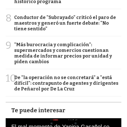
histórico programa
8
Conductor de "Subrayado" criticó el paro de
maestros y generó un fuerte debate: "No
tiene sentido"
9
"Más burocracia y complicación":
supermercados y comercios cuestionan
medida de informar precios por unidad y
piden cambios
10
De "la operación no se concretará" a "está
difícil": contrapunto de agentes y dirigentes
de Peñarol por De La Cruz
Te puede interesar
El mal momento de Yanina Gasañol con un hincha argentino en "Subrayado"