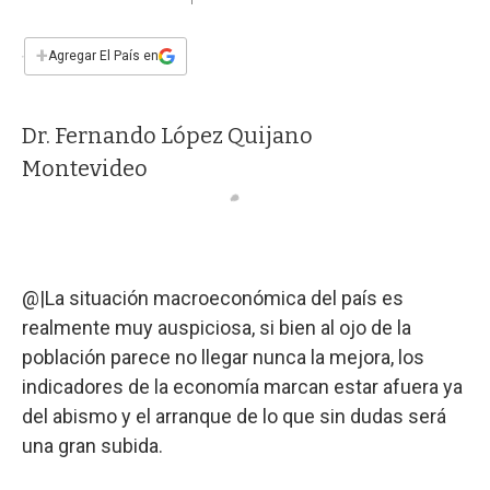
a
h
w
i
m
a
c
a
i
n
a
e
t
t
k
i
+
Agregar El País en
b
s
t
e
l
o
A
e
d
o
p
r
I
Dr. Fernando López Quijano
k
p
n
Montevideo
@|La situación macroeconómica del país es
realmente muy auspiciosa, si bien al ojo de la
población parece no llegar nunca la mejora, los
indicadores de la economía marcan estar afuera ya
del abismo y el arranque de lo que sin dudas será
una gran subida.