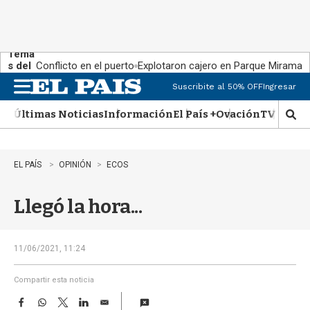
Tema
s del
Conflicto en el puerto
Explotaron cajero en Parque Miramar
día:
Suscribite al 50% OFF
Ingresar
M
e
Últimas Noticias
Información
El País +
Ovación
TV Show
n
M
u
o
s
t
EL PAÍS
OPINIÓN
ECOS
r
a
Llegó la hora...
r
b
�
s
11/06/2021, 11:24
q
u
Compartir esta noticia
e
F
W
T
L
E
d