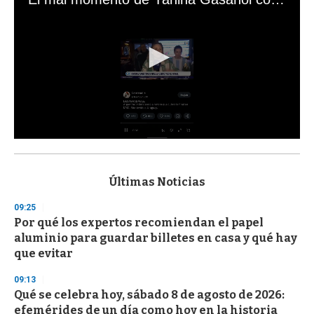
0
s
e
c
Últimas Noticias
o
n
09:25
d
Por qué los expertos recomiendan el papel
s
o
aluminio para guardar billetes en casa y qué hay
f
que evitar
3
3
s
09:13
e
Qué se celebra hoy, sábado 8 de agosto de 2026:
c
efemérides de un día como hoy en la historia
o