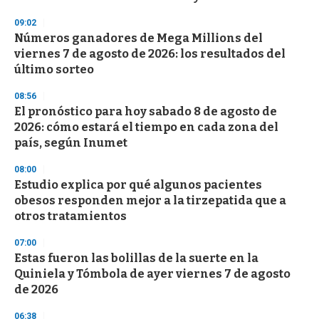
n
d
09:02
s
Números ganadores de Mega Millions del
viernes 7 de agosto de 2026: los resultados del
último sorteo
08:56
El pronóstico para hoy sabado 8 de agosto de
2026: cómo estará el tiempo en cada zona del
país, según Inumet
08:00
Estudio explica por qué algunos pacientes
obesos responden mejor a la tirzepatida que a
otros tratamientos
07:00
Estas fueron las bolillas de la suerte en la
Quiniela y Tómbola de ayer viernes 7 de agosto
de 2026
06:38