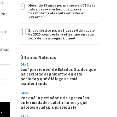
ís.
9
Mujer de 29 años permanece en CTI tras
intoxicarse con hamburguesas
presuntamente contaminadas en
stras
Paysandú
10
El pronóstico para el jueves 6 de agosto
izar
de 2026: cómo estará el tiempo en cada
zona del país, según Inumet
odemos
Últimas Noticias
04:42
Las "presiones" de Estados Unidos que
ha recibido el gobierno en este
período y qué diálogo se está
manteniendo
04:30
Por qué la periodontitis agrava las
enfermedades autoinmunes y qué
hábitos ayudan a prevenirla
cha argentino en "Subrayado"
04:10