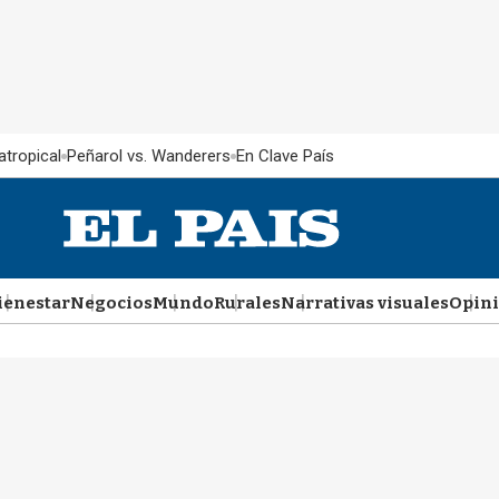
atropical
Peñarol vs. Wanderers
En Clave País
ienestar
Negocios
Mundo
Rurales
Narrativas visuales
Opin