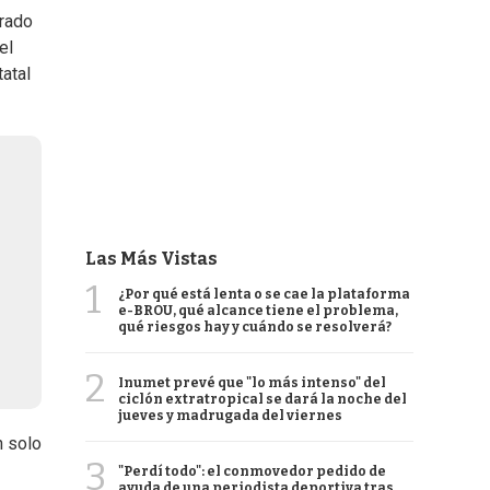
trado
el
atal
Las Más Vistas
1
¿Por qué está lenta o se cae la plataforma
e-BROU, qué alcance tiene el problema,
qué riesgos hay y cuándo se resolverá?
2
Inumet prevé que "lo más intenso" del
ciclón extratropical se dará la noche del
jueves y madrugada del viernes
n solo
3
"Perdí todo": el conmovedor pedido de
ayuda de una periodista deportiva tras