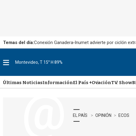
Temas del día:
Conexión Ganadera
Inumet advierte por ciclón extr
Montevideo, T 15° H 89%
M
e
n
u
Últimas Noticias
Información
El País +
Ovación
TV Show
B
EL PAÍS
OPINIÓN
ECOS