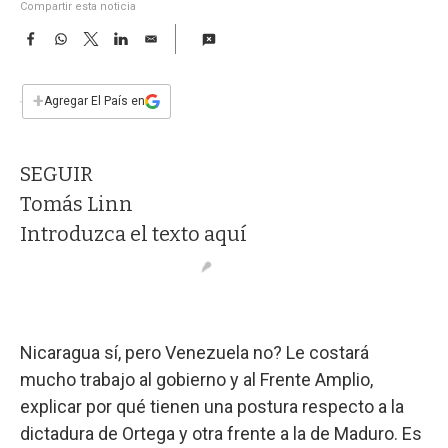
a
Compartir esta noticia
F
W
T
L
E
a
h
w
i
m
c
a
i
n
a
e
t
t
k
i
+
Agregar El País en
b
s
t
e
l
o
A
e
d
o
p
r
I
SEGUIR
k
p
n
Tomás Linn
Introduzca el texto aquí
Nicaragua sí, pero Venezuela no? Le costará
mucho trabajo al gobierno y al Frente Amplio,
explicar por qué tienen una postura respecto a la
dictadura de Ortega y otra frente a la de Maduro. Es