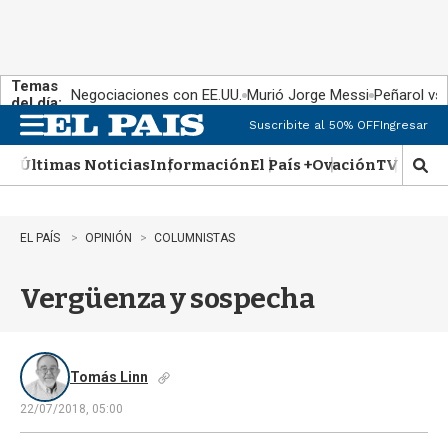
Temas
Negociaciones con EE.UU.
Murió Jorge Messi
Peñarol vs
del día:
Suscribite al 50% OFF
Ingresar
M
e
Últimas Noticias
Información
El País +
Ovación
TV Show
n
M
u
o
s
t
EL PAÍS
OPINIÓN
COLUMNISTAS
r
a
Vergüenza y sospecha
r
b
�
s
q
Tomás Linn
u
22/07/2018, 05:00
e
d