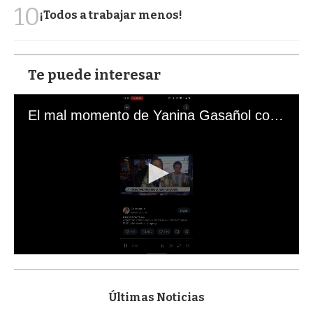
10
¡Todos a trabajar menos!
Te puede interesar
El mal momento de Yanina Gasañol con un hincha argentino en "Subrayado"
0
s
e
c
Últimas Noticias
o