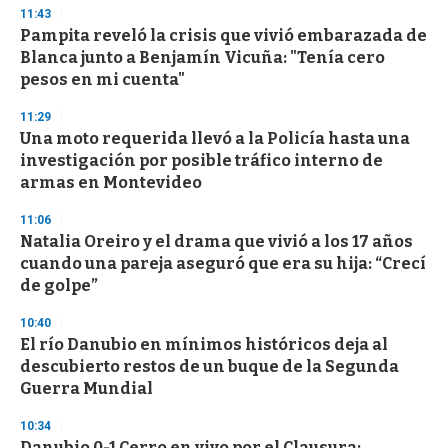
n
11:43
d
Pampita reveló la crisis que vivió embarazada de
s
o
Blanca junto a Benjamín Vicuña: "Tenía cero
f
pesos en mi cuenta"
3
3
s
11:29
e
Una moto requerida llevó a la Policía hasta una
c
investigación por posible tráfico interno de
o
n
armas en Montevideo
d
s
11:06
Natalia Oreiro y el drama que vivió a los 17 años
cuando una pareja aseguró que era su hija: “Crecí
de golpe”
10:40
El río Danubio en mínimos históricos deja al
descubierto restos de un buque de la Segunda
Guerra Mundial
10:34
Danubio 0-1 Cerro en vivo por el Clausura: