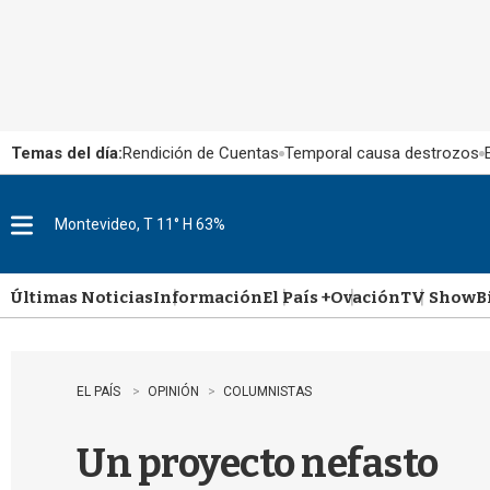
Temas del día:
Rendición de Cuentas
Temporal causa destrozos
Montevideo, T 11° H 63%
M
e
n
u
Últimas Noticias
Información
El País +
Ovación
TV Show
B
EL PAÍS
OPINIÓN
COLUMNISTAS
Un proyecto nefasto