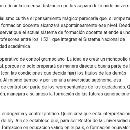
r reducir la inmensa distancia que los separa del mundo universi
icialismo cultiva el pensamiento mágico: parecería que, si empe
, la formación docente alcanzará espontáneamente ese nivel. Des
observar que el actual sistema de formación docente atiende a un
profesores entre los 1.521 que integran el Sistema Nacional de
idad académica.
operativo de control gramsciano. La idea es crear un monopolio
l, porque no solo preparará de manera directa a buena parte de 
(con las condiciones que decida fijar) los títulos de las demás
ea. Al mismo tiempo, y por ser una universidad autónoma, esa
a de control por parte de los representantes de los ciudadanos. 
ión, manejará a su antojo la formación de las futuras generacion
o endogamia y control político. Quien crea que esta interpretació
o de ley. Allí se establece que, para ser Rector de la Universidad 
de formación en educación válido en el país, o formación equivalen