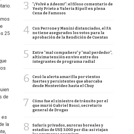
3
"¡Volvé a Adeom!": el filoso comentario de
tario.
Yesty Prieto a Valeria Ripoll en plena
Cena de Famosos
zamos
de
4
Con Perrone y Manini distanciados, el FA
os 25
no tiene asegurados los votos para la
aprobación de la Rendición de Cuentas
5
Entre "mal compañero" y "mal perdedor",
altísima tensión en vivo entre dos
 que
integrantes de programa radial
los
6
Cesó la alerta amarilla por vientos
fuertes y persistentes que abarcaba
desde Montevideo hasta el Chuy
Quien
es de
7
Cómo fue el siniestro de tránsito por el
que murió Gabriel Rossi, secretario
general de Drogas
n es
8
de la
Safaris privados, auroras boreales y
estadías de US$ 3.000 por día: así viajan
te,