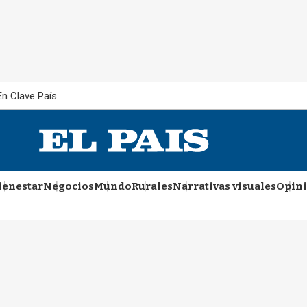
En Clave País
ienestar
Negocios
Mundo
Rurales
Narrativas visuales
Opin