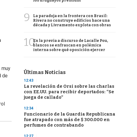
los uruguayos premium
9
La paradoja en la frontera con Brasil:
Rivera no construye edificios hace una
década y Livramento explota con obras
10
a
En la previa a discurso de Lacalle Pou,
blancos se enfrascan en polémica
interna sobre qué oposición ejercer
á muy
Últimas Noticias
d de
12:43
La revelación de Orsi sobre las charlas
con EE.UU. para recibir deportados: “Se
juega de callado”
rol
12:34
Funcionario de la Guardia Republicana
fue atrapado con más de $ 300.000 en
perfumes de contrabando
12:27