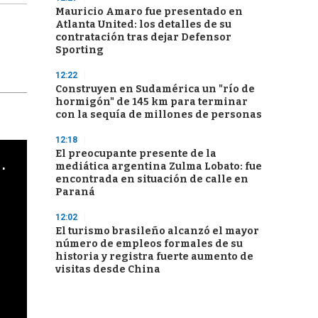
Mauricio Amaro fue presentado en
Atlanta United: los detalles de su
contratación tras dejar Defensor
Sporting
12:22
Construyen en Sudamérica un "río de
hormigón" de 145 km para terminar
con la sequía de millones de personas
12:18
El preocupante presente de la
cha argentino en "Subrayado"
mediática argentina Zulma Lobato: fue
encontrada en situación de calle en
Paraná
12:02
El turismo brasileño alcanzó el mayor
número de empleos formales de su
historia y registra fuerte aumento de
visitas desde China