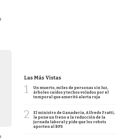
o
Las Más Vistas
1
Un muerto, miles de personas sin luz,
árboles caídos y techos volados por el
temporal que ameritó alerta roja
2
El ministro de Ganadería, Alfredo Fratti,
le pone un freno a la reducción de la
jornada laboral y pide que los robots
aporten al BPS
n