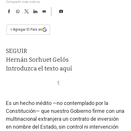
a
Compartir esta noticia
F
W
T
L
E
a
h
w
i
m
c
a
i
n
a
e
t
t
k
i
+
Agregar El País en
b
s
t
e
l
o
A
e
d
o
p
r
I
SEGUIR
k
p
n
Hernán Sorhuet Gelós
Introduzca el texto aquí
Es un hecho inédito —no contemplado por la
Constitución— que nuestro Gobierno firme con una
multinacional extranjera un contrato de inversión
en nombre del Estado, sin control ni intervención