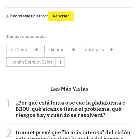
¿Encontraste un error?
Reportar
Temas relacionados
Río Negro
Dinama
enfoques
Hernán Sorhuet Gelós
Las Más Vistas
1
¿Por qué está lenta o se cae la plataforma e-
BROU, qué alcance tiene el problema, qué
riesgos hay y cuándo se resolverá?
2
Inumet prevé que "lo más intenso" del ciclón
extratropical se dará la noche del jueves y