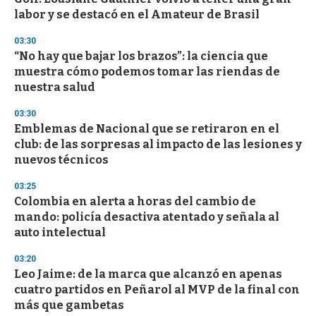
c
labor y se destacó en el Amateur de Brasil
o
n
d
03:30
s
“No hay que bajar los brazos”: la ciencia que
muestra cómo podemos tomar las riendas de
nuestra salud
03:30
Emblemas de Nacional que se retiraron en el
club: de las sorpresas al impacto de las lesiones y
nuevos técnicos
03:25
Colombia en alerta a horas del cambio de
mando: policía desactiva atentado y señala al
auto intelectual
03:20
Leo Jaime: de la marca que alcanzó en apenas
cuatro partidos en Peñarol al MVP de la final con
más que gambetas