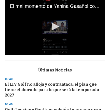
El mal momento de Yanina Gasañol con un hincha argentino en "Subrayado"
0
s
e
c
Últimas Noticias
o
n
03:40
d
El LIV Golf no afloja y contraataca: el plan que
s
o
tiene elaborado para lo que será la temporada
f
2027
3
3
s
03:40
e
Golf: Lousiane Gauthier volvió a tener una gran