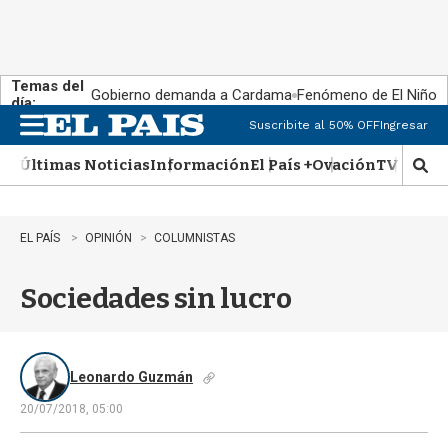
Temas del
Gobierno demanda a Cardama
Fenómeno de El Niño
día:
Suscribite al 50% OFF
Ingresar
M
e
Últimas Noticias
Información
El País +
Ovación
TV Show
n
M
u
o
s
t
EL PAÍS
OPINIÓN
COLUMNISTAS
r
a
Sociedades sin lucro
r
b
�
s
q
Leonardo Guzmán
u
20/07/2018, 05:00
e
d