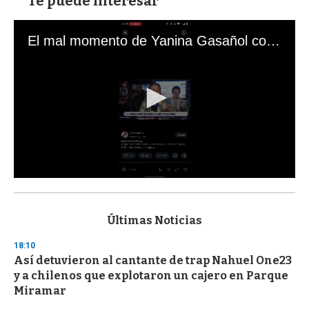
Te puede interesar
El mal momento de Yanina Gasañol con un hincha argentino en "Subrayado"
0
s
e
c
Últimas Noticias
o
n
18:10
d
Así detuvieron al cantante de trap Nahuel One23
s
o
y a chilenos que explotaron un cajero en Parque
f
Miramar
3
3