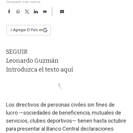
a
Compartir esta noticia
F
W
T
L
E
a
h
w
i
m
c
a
i
n
a
e
t
t
k
i
+
Agregar El País en
b
s
t
e
l
o
A
e
d
o
p
r
I
SEGUIR
k
p
n
Leonardo Guzmán
Introduzca el texto aquí
Los directivos de personas civiles sin fines de
lucro —sociedades de beneficencia, mutuales de
servicios, clubes deportivos— tienen hasta octubre
para presentar al Banco Central declaraciones