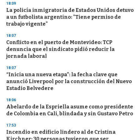
s
18:09
e
La policía inmigratoria de Estados Unidos detuvo
c
a un futbolista argentino: "Tiene permiso de
o
n
trabajo vigente"
d
s
18:07
Conflicto en el puerto de Montevideo: TCP
denuncia que el sindicato pidió reducir la
jornada laboral
18:07
“Inicia una nueva etapa”: la fecha clave que
anunció Liverpool por la construcción del Nuevo
Estadio Belvedere
18:06
Abelardo de la Espriella asume como presidente
de Colombia en Cali, blindada y sin Gustavo Petro
17:53
Incendio en edificio lindero al de Cristina
Kirchner: 30 personas tuvieron que ser