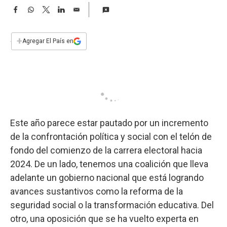
a
F
W
T
L
E
a
h
w
i
m
c
a
i
n
a
e
t
t
k
i
+
Agregar El País en
b
s
t
e
l
o
A
e
d
o
p
r
I
k
p
n
Este año parece estar pautado por un incremento
de la confrontación política y social con el telón de
fondo del comienzo de la carrera electoral hacia
2024. De un lado, tenemos una coalición que lleva
adelante un gobierno nacional que está logrando
avances sustantivos como la reforma de la
seguridad social o la transformación educativa. Del
otro, una oposición que se ha vuelto experta en