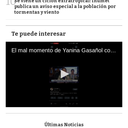
10
Se viene un ciclón extratropical: Inumet
publica un aviso especial a la población por
tormentas y viento
Te puede interesar
El mal momento de Yanina Gasañol con un hincha argentino en "Subrayado"
0
s
e
c
Últimas Noticias
o