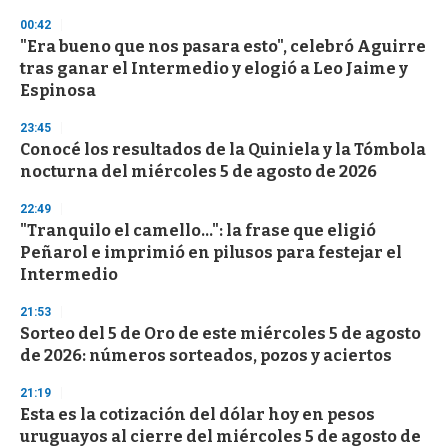
n
00:42
d
"Era bueno que nos pasara esto", celebró Aguirre
s
o
tras ganar el Intermedio y elogió a Leo Jaime y
f
Espinosa
3
3
s
23:45
e
Conocé los resultados de la Quiniela y la Tómbola
c
nocturna del miércoles 5 de agosto de 2026
o
n
d
22:49
s
"Tranquilo el camello...": la frase que eligió
Peñarol e imprimió en pilusos para festejar el
Intermedio
21:53
Sorteo del 5 de Oro de este miércoles 5 de agosto
de 2026: números sorteados, pozos y aciertos
21:19
Esta es la cotización del dólar hoy en pesos
uruguayos al cierre del miércoles 5 de agosto de