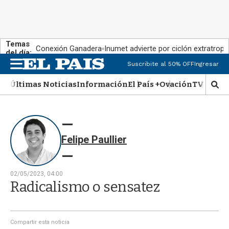
Temas
Conexión Ganadera
Inumet advierte por ciclón extratropi
del día:
Suscribite al 50% OFF
Ingresar
M
e
Últimas Noticias
Información
El País +
Ovación
TV Show
n
M
u
o
s
t
r
Felipe Paullier
a
r
b
�
02/05/2023, 04:00
s
Radicalismo o sensatez
q
u
e
d
Compartir esta noticia