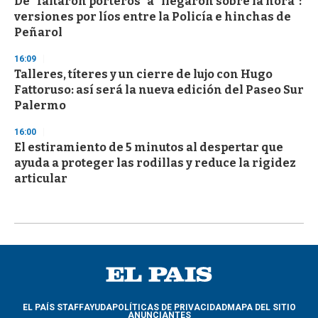
De "faltaron porteros" a "llegaron sobre la hora":
versiones por líos entre la Policía e hinchas de
Peñarol
16:09
Talleres, títeres y un cierre de lujo con Hugo
Fattoruso: así será la nueva edición del Paseo Sur
Palermo
16:00
El estiramiento de 5 minutos al despertar que
ayuda a proteger las rodillas y reduce la rigidez
articular
EL PAÍS STAFF
AYUDA
POLÍTICAS DE PRIVACIDAD
MAPA DEL SITIO
ANUNCIANTES