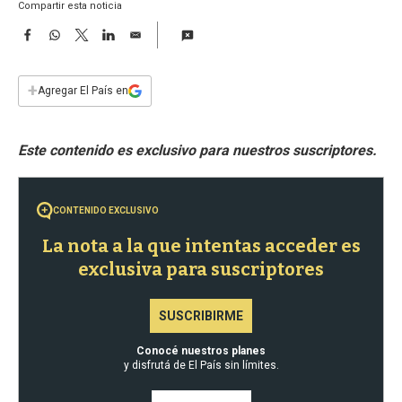
a
Compartir esta noticia
F
W
T
L
E
a
h
w
i
m
c
a
i
n
a
e
t
t
k
i
+
Agregar El País en
b
s
t
e
l
o
A
e
d
o
p
r
I
k
p
n
CONTENIDO EXCLUSIVO
La nota a la que intentas acceder es
exclusiva para suscriptores
SUSCRIBIRME
Conocé nuestros planes
y disfrutá de El País sin límites.