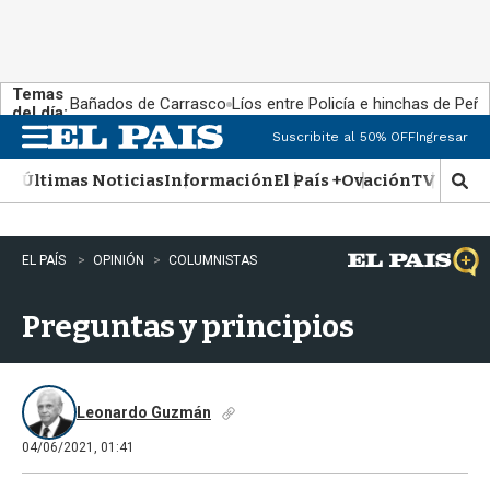
Temas
Bañados de Carrasco
Líos entre Policía e hinchas de Peña
del día:
Suscribite al 50% OFF
Ingresar
M
e
Últimas Noticias
Información
El País +
Ovación
TV Show
n
M
u
o
s
t
EL PAÍS
OPINIÓN
COLUMNISTAS
r
a
Preguntas y principios
r
b
�
s
q
Leonardo Guzmán
u
04/06/2021, 01:41
e
d