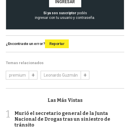
INGRESAR
Si ya sos suscriptor
podés
ingresar con tu usuario y contraseña.
¿Encontraste un error?
Reportar
Temas relacionados
premium
Leonardo Guzmán
Las Más Vistas
1
Murió el secretario general de la Junta
Nacional de Drogas tras un siniestro de
tránsito