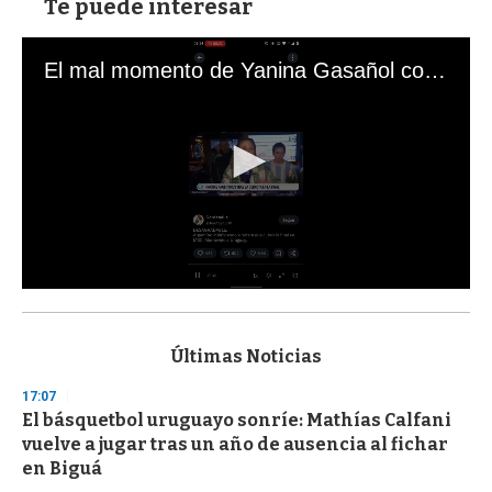
Te puede interesar
El mal momento de Yanina Gasañol con un hincha argentino en "Subrayado"
0
s
e
c
Últimas Noticias
o
n
17:07
d
El básquetbol uruguayo sonríe: Mathías Calfani
s
o
vuelve a jugar tras un año de ausencia al fichar
f
en Biguá
3
3