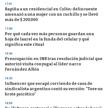
s
17:01
e
Rapiña a un residencial en Colón: delincuente
c
amenazó a una mujer con un cuchillo y se llevó
o
n
más de $ 200.000
d
s
17:00
Por qué cada vez más personas guardan una
hoja de laurel en la funda del celular y qué
significa este ritual
16:34
Preocupación en INR tras resolución judicial que
autorizó visita conyugal al líder narco
Fernández Albín
16:33
Influencer que escapó corriendo de casa de
sindicalista argentino contó su versión: "Tuve un
brote psicótico"
16:09