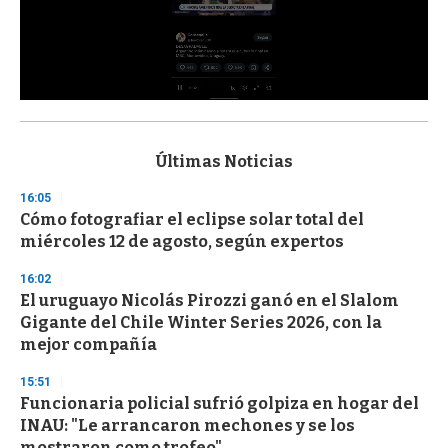
0
s
e
c
Últimas Noticias
o
n
16:05
d
Cómo fotografiar el eclipse solar total del
s
o
miércoles 12 de agosto, según expertos
f
3
16:02
3
s
El uruguayo Nicolás Pirozzi ganó en el Slalom
e
Gigante del Chile Winter Series 2026, con la
c
mejor compañía
o
n
d
15:51
s
Funcionaria policial sufrió golpiza en hogar del
INAU: "Le arrancaron mechones y se los
mostraron como trofeo"