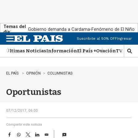
Temas del
Gobierno demanda a Cardama
Fenómeno de El Niño
día:
Suscribite al 50% OFF
Ingresar
M
e
Últimas Noticias
Información
El País +
Ovación
TV Show
n
M
u
o
s
t
EL PAÍS
OPINIÓN
COLUMNISTAS
r
a
Oportunistas
r
b
�
s
07/12/2017, 06:00
q
u
Compartir esta noticia
e
F
W
T
L
E
d