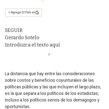
a
h
w
i
m
a
c
a
i
n
a
e
t
t
k
i
+
Agregar El País en
b
s
t
e
l
o
A
e
d
o
p
r
I
SEGUIR
k
p
n
Gerardo Sotelo
Introduzca el texto aquí
La distancia que hay entre las consideraciones
sobre costos y beneficios coyunturales de las
políticas públicas y las que incluyen el largo plazo,
es la que separa a los políticos de los estadistas;
incluso a los políticos serios de los demagogos y
oportunistas.