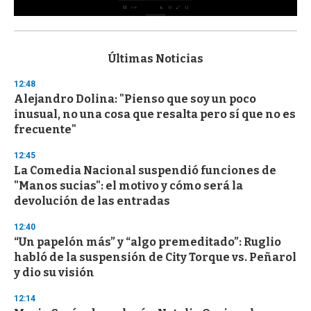
0
s
e
c
Últimas Noticias
o
n
12:48
d
Alejandro Dolina: "Pienso que soy un poco
s
o
inusual, no una cosa que resalta pero sí que no es
f
frecuente"
3
3
s
12:45
e
La Comedia Nacional suspendió funciones de
c
"Manos sucias": el motivo y cómo será la
o
n
devolución de las entradas
d
s
12:40
“Un papelón más” y “algo premeditado”: Ruglio
habló de la suspensión de City Torque vs. Peñarol
y dio su visión
12:14