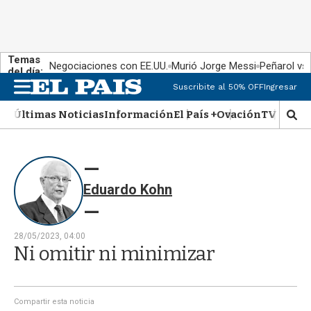
Temas
Negociaciones con EE.UU.
Murió Jorge Messi
Peñarol vs
del día:
Suscribite al 50% OFF
Ingresar
M
e
Últimas Noticias
Información
El País +
Ovación
TV Show
n
M
u
o
s
t
r
Eduardo Kohn
a
r
b
�
28/05/2023, 04:00
s
Ni omitir ni minimizar
q
u
e
d
Compartir esta noticia