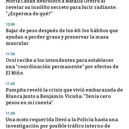
Moria Casán descolocó a Natalia Oreiro al
revelar su insólito secreto para lucir radiante:
"¿Esperma de qué?"
12:00
Bajar de peso después de los 40: los hábitos que
ayudan a perder grasa y preservar la masa
muscular
11:54
Orsi recibe a los intendentes para establecer
una “coordinación permanente” por efectos de
El Niño
11:43
Pampita reveló la crisis que vivió embarazada de
Blanca junto a Benjamín Vicuña: "Tenía cero
pesos en mi cuenta"
11:29
Una moto requerida llevó a la Policía hasta una
investigación por posible tráfico interno de