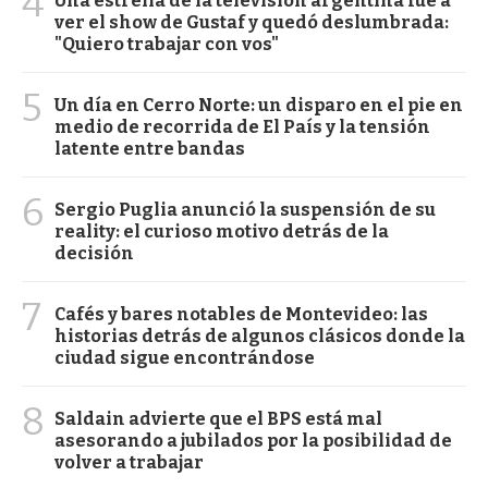
4
Una estrella de la televisión argentina fue a
ver el show de Gustaf y quedó deslumbrada:
"Quiero trabajar con vos"
5
Un día en Cerro Norte: un disparo en el pie en
medio de recorrida de El País y la tensión
latente entre bandas
6
Sergio Puglia anunció la suspensión de su
reality: el curioso motivo detrás de la
decisión
7
Cafés y bares notables de Montevideo: las
historias detrás de algunos clásicos donde la
ciudad sigue encontrándose
8
Saldain advierte que el BPS está mal
asesorando a jubilados por la posibilidad de
volver a trabajar