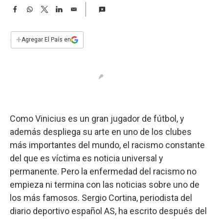
a
F
W
T
L
E
a
h
w
i
m
c
a
i
n
a
e
t
t
k
i
+
Agregar El País en
b
s
t
e
l
o
A
e
d
o
p
r
I
k
p
n
Como Vinicius es un gran jugador de fútbol, y
además despliega su arte en uno de los clubes
más importantes del mundo, el racismo constante
del que es víctima es noticia universal y
permanente. Pero la enfermedad del racismo no
empieza ni termina con las noticias sobre uno de
los más famosos. Sergio Cortina, periodista del
diario deportivo español AS, ha escrito después del