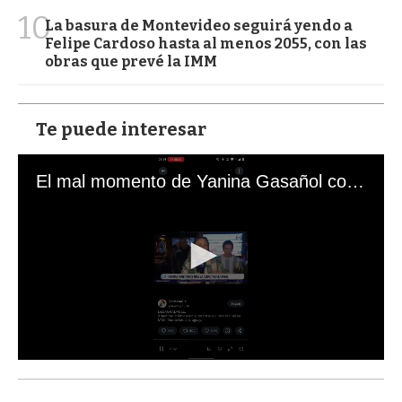
10
La basura de Montevideo seguirá yendo a
Felipe Cardoso hasta al menos 2055, con las
obras que prevé la IMM
Te puede interesar
El mal momento de Yanina Gasañol con un hincha argentino en "Subrayado"
0
s
e