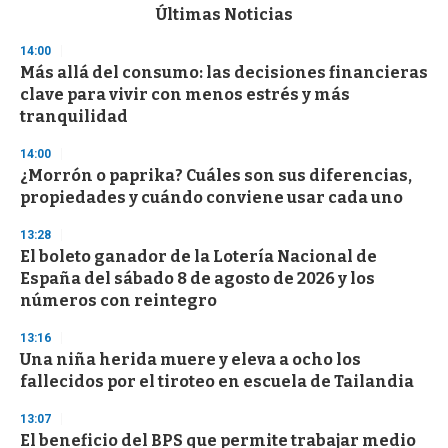
c
Últimas Noticias
o
n
14:00
d
Más allá del consumo: las decisiones financieras
s
o
clave para vivir con menos estrés y más
f
tranquilidad
3
3
s
14:00
e
¿Morrón o paprika? Cuáles son sus diferencias,
c
propiedades y cuándo conviene usar cada uno
o
n
d
13:28
s
El boleto ganador de la Lotería Nacional de
España del sábado 8 de agosto de 2026 y los
números con reintegro
13:16
Una niña herida muere y eleva a ocho los
fallecidos por el tiroteo en escuela de Tailandia
13:07
El beneficio del BPS que permite trabajar medio