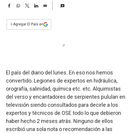
a
F
W
T
L
E
a
h
w
i
m
c
a
i
n
a
e
t
t
k
i
+
Agregar El País en
b
s
t
e
l
o
A
e
d
o
p
r
I
k
p
n
El país del diario del lunes. En eso nos hemos
convertido. Legiones de expertos en hidráulica,
orografía, salinidad, química etc. etc. Alquimistas
del verso y encantadores de serpientes pululan en
televisión siendo consultados para decirle a los
expertos y técnicos de OSE todo lo que debieron
haber hecho 2 meses atrás. Ninguno de ellos
escribió una sola nota o recomendación a las