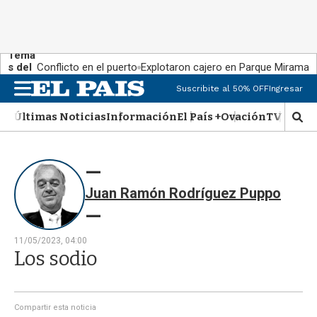
Tema
s del
Conflicto en el puerto
Explotaron cajero en Parque Miramar
día:
Suscribite al 50% OFF
Ingresar
M
e
Últimas Noticias
Información
El País +
Ovación
TV Show
n
M
u
o
s
t
r
Juan Ramón Rodríguez Puppo
a
r
b
�
11/05/2023, 04:00
s
Los sodio
q
u
e
d
Compartir esta noticia