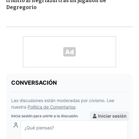
triunfo al negriazul tras un jugadón de
Degregorio