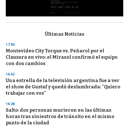
0
s
e
c
Últimas Noticias
o
n
17:00
d
Montevideo City Torque vs. Peñarol por el
s
o
Clausura en vivo: el Mirasol confirmó el equipo
f
con dos cambios
3
3
s
16:42
e
Una estrella de la televisión argentina fue a ver
c
el show de Gustaf y quedó deslumbrada: "Quiero
o
n
trabajar con vos"
d
s
16:28
Salto: dos personas murieron en las últimas
horas tras siniestros de tránsito en el mismo
punto de la ciudad