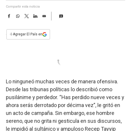
a
Compartir esta noticia
F
W
T
L
E
a
h
w
i
m
c
a
i
n
a
e
t
t
k
i
+
Agregar El País en
b
s
t
e
l
o
A
e
d
o
p
r
I
k
p
n
Lo ninguneó muchas veces de manera ofensiva.
Desde las tribunas políticas lo describió como
pusilánime y perdedor. “Has perdido nueve veces y
ahora serás derrotado por décima vez”, le gritó en
un acto de campaña. Sin embargo, ese hombre
sereno, que no grita ni gesticula en sus discursos,
le impidió al sultánico y ampuloso Recep Tayyip