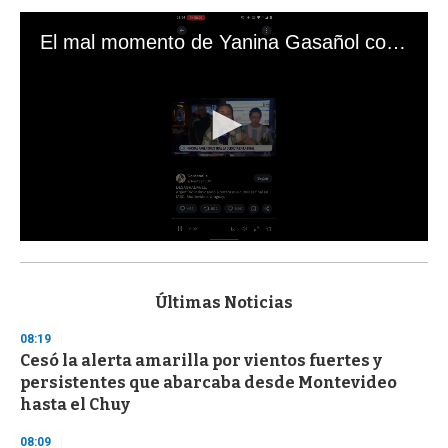
El mal momento de Yanina Gasañol con un hincha argentino en "Subrayado"
0
s
e
c
Últimas Noticias
o
n
08:19
d
Cesó la alerta amarilla por vientos fuertes y
s
o
persistentes que abarcaba desde Montevideo
f
hasta el Chuy
3
3
s
08:09