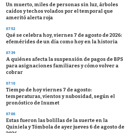
e
Un muerto, miles de personas sin luz, árboles
c
caídos y techos volados por el temporal que
o
n
ameritó alerta roja
d
s
07:52
Qué se celebra hoy, viernes 7 de agosto de 2026:
efemérides de un día como hoy en la historia
07:39
A quiénes afecta la suspensión de pagos de BPS
para asignaciones familiares y cómo volver a
cobrar
07:10
Tiempo de hoy viernes 7 de agosto:
temperaturas, vientos y nubosidad, según el
pronóstico de Inumet
07:00
Estas fueron las bolillas de la suerte en la
Quiniela y Tómbola de ayer jueves 6 de agosto de