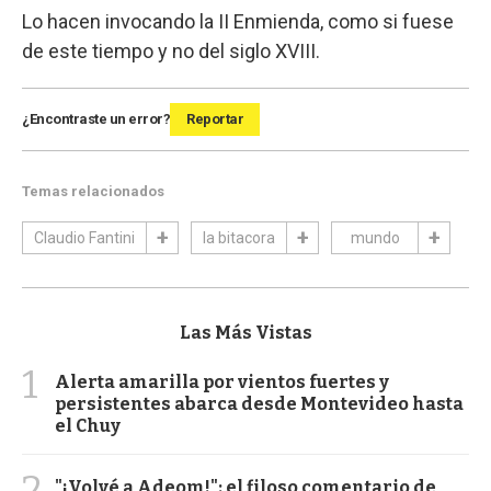
Lo hacen invocando la II Enmienda, como si fuese
de este tiempo y no del siglo XVIII.
¿Encontraste un error?
Reportar
Temas relacionados
Claudio Fantini
la bitacora
mundo
Las Más Vistas
1
Alerta amarilla por vientos fuertes y
persistentes abarca desde Montevideo hasta
el Chuy
2
"¡Volvé a Adeom!": el filoso comentario de