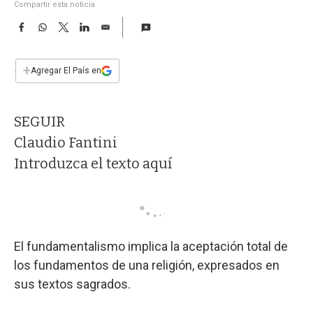
a
Compartir esta noticia
F
W
T
L
E
a
h
w
i
m
c
a
i
n
a
e
t
t
k
i
+
Agregar El País en
b
s
t
e
l
o
A
e
d
o
p
r
I
SEGUIR
k
p
n
Claudio Fantini
Introduzca el texto aquí
El fundamentalismo implica la aceptación total de
los fundamentos de una religión, expresados en
sus textos sagrados.