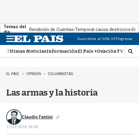
Temas del
Rendición de Cuentas
Temporal causa destrozos
En 
día:
Suscribite al 50% OFF
Ingresar
M
e
Últimas Noticias
Información
El País +
Ovación
TV Show
n
M
u
o
s
t
EL PAÍS
OPINIÓN
COLUMNISTAS
r
a
Las armas y la historia
r
b
�
s
q
Claudio Fantini
u
17/02/2018, 06:00
e
d