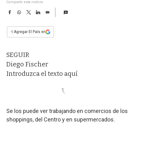
a
Compartir esta noticia
F
W
T
L
E
a
h
w
i
m
c
a
i
n
a
e
t
t
k
i
+
Agregar El País en
b
s
t
e
l
o
A
e
d
o
p
r
I
SEGUIR
k
p
n
Diego Fischer
Introduzca el texto aquí
Se los puede ver trabajando en comercios de los
shoppings, del Centro y en supermercados.