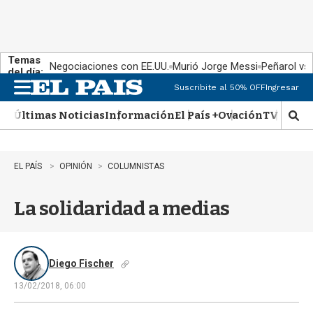
Temas
Negociaciones con EE.UU.
Murió Jorge Messi
Peñarol vs
del día:
Suscribite al 50% OFF
Ingresar
M
e
Últimas Noticias
Información
El País +
Ovación
TV Show
n
M
u
o
s
t
EL PAÍS
OPINIÓN
COLUMNISTAS
r
a
La solidaridad a medias
r
b
�
s
q
Diego Fischer
u
13/02/2018, 06:00
e
d