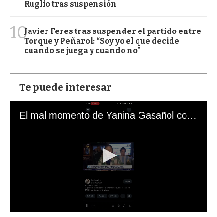
Ruglio tras suspensión
10
Javier Feres tras suspender el partido entre
Torque y Peñarol: “Soy yo el que decide
cuando se juega y cuando no”
Te puede interesar
El mal momento de Yanina Gasañol con un hincha argentino en "Subrayado"
0