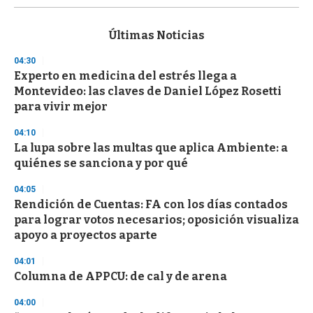
s
e
c
Últimas Noticias
o
n
04:30
d
Experto en medicina del estrés llega a
s
o
Montevideo: las claves de Daniel López Rosetti
f
para vivir mejor
3
3
s
04:10
e
La lupa sobre las multas que aplica Ambiente: a
c
quiénes se sanciona y por qué
o
n
d
04:05
s
Rendición de Cuentas: FA con los días contados
para lograr votos necesarios; oposición visualiza
apoyo a proyectos aparte
04:01
Columna de APPCU: de cal y de arena
04:00