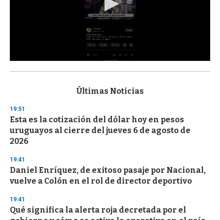
0
s
e
c
Últimas Noticias
o
n
19:51
d
Esta es la cotización del dólar hoy en pesos
s
o
uruguayos al cierre del jueves 6 de agosto de
f
2026
3
3
s
19:41
e
Daniel Enríquez, de exitoso pasaje por Nacional,
c
vuelve a Colón en el rol de director deportivo
o
n
d
19:41
s
Qué significa la alerta roja decretada por el