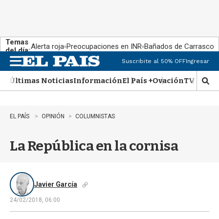
Temas
Alerta roja
Preocupaciones en INR
Bañados de Carrasco
del día:
Suscribite al 50% OFF
Ingresar
M
e
Últimas Noticias
Información
El País +
Ovación
TV Show
n
M
u
o
s
t
EL PAÍS
OPINIÓN
COLUMNISTAS
r
a
La República en la cornisa
r
b
�
s
q
Javier García
u
24/02/2018, 06:00
e
d