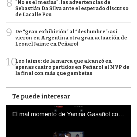
8
"No es el mesías": las advertencias de
Sebastián Da Silva ante el esperado discurso
de Lacalle Pou
9
De “gran exhibición” al “deslumbre”: así
vieron en Argentina otra gran actuación de
Leonel Jaime en Peñarol
10
Leo Jaime: de la marca que alcanzó en
apenas cuatro partidos en Peñarol al MVP de
la final con más que gambetas
Te puede interesar
El mal momento de Yanina Gasañol con un hincha argentino en "Subrayado"