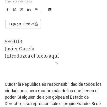
a
Compartir esta noticia
F
W
T
L
E
a
h
w
i
m
c
a
i
n
a
e
t
t
k
i
+
Agregar El País en
b
s
t
e
l
o
A
e
d
o
p
r
I
SEGUIR
k
p
n
Javier García
Introduzca el texto aquí
Cuidar la República es responsabilidad de todos los
ciudadanos, pero mucho más de los que tienen el
poder. Si alguien de a pie golpea el Estado de
Derecho, a su represión sale el propio Estado. Si se