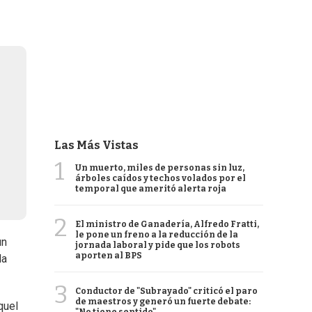
Las Más Vistas
1
Un muerto, miles de personas sin luz,
árboles caídos y techos volados por el
temporal que ameritó alerta roja
2
El ministro de Ganadería, Alfredo Fratti,
le pone un freno a la reducción de la
un
jornada laboral y pide que los robots
aporten al BPS
la
3
Conductor de "Subrayado" criticó el paro
de maestros y generó un fuerte debate:
quel