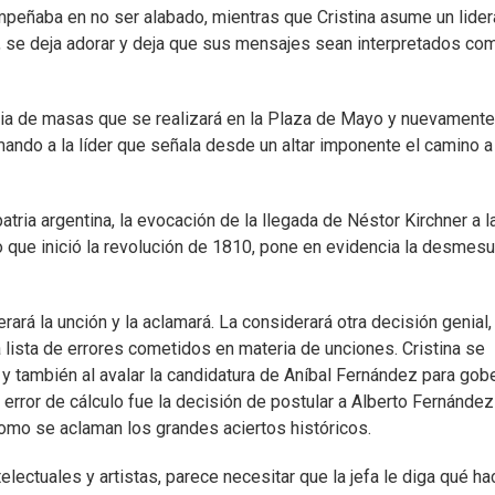
empeñaba en no ser alabado, mientras que Cristina asume un lide
, se deja adorar y deja que sus mensajes sean interpretados co
urgia de masas que se realizará en la Plaza de Mayo y nuevamente
mando a la líder que señala desde un altar imponente el camino a
tria argentina, la evocación de la llegada de Néstor Kirchner a l
 que inició la revolución de 1810, pone en evidencia la desmesu
rará la unción y la aclamará. La considerará otra decisión genial,
 lista de errores cometidos en materia de unciones. Cristina se
y también al avalar la candidatura de Aníbal Fernández para gob
l error de cálculo fue la decisión de postular a Alberto Fernández 
como se aclaman los grandes aciertos históricos.
electuales y artistas, parece necesitar que la jefa le diga qué ha