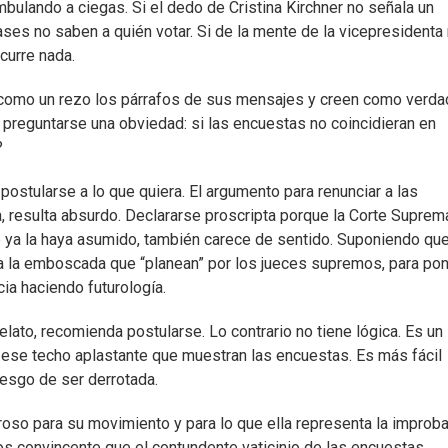
ambulando a ciegas. Si el dedo de Cristina Kirchner no señala un
bases no saben a quién votar. Si de la mente de la vicepresidenta
curre nada.
en como un rezo los párrafos de sus mensajes y creen como verda
n preguntarse una obviedad: si las encuestas no coincidieran en
?
postularse a lo que quiera. El argumento para renunciar a las
a, resulta absurdo. Declararse proscripta porque la Corte Suprem
e ya la haya asumido, también carece de sentido. Suponiendo que
cia la emboscada que “planean” por los jueces supremos, para po
ia haciendo futurología.
relato, recomienda postularse. Lo contrario no tiene lógica. Es un
ese techo aplastante que muestran las encuestas. Es más fácil
riesgo de ser derrotada.
groso para su movimiento y para lo que ella representa la improb
nos convincente que el contundente vaticinio de las encuestas.