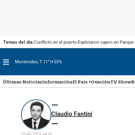
Temas del día:
Conflicto en el puerto
Explotaron cajero en Parque
Montevideo, T 11° H 55%
M
e
n
u
Últimas Noticias
Información
El País +
Ovación
TV Show
B
Claudio Fantini
25/05/2023, 04:00