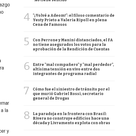
"No tiene sentido"
razgo
mo
4
"¡Volvé a Adeom!": el filoso comentario de
Yesty Prieto a Valeria Ripoll en plena
Cena de Famosos
5
Con Perrone y Manini distanciados, el FA
no tiene asegurados los votos para la
aprobación de la Rendición de Cuentas
a
6
Entre "mal compañero" y "mal perdedor",
ra
altísima tensión en vivo entre dos
integrantes de programa radial
7
Cómo fue el siniestro de tránsito por el
que murió Gabriel Rossi, secretario
general de Drogas
ernar
a la
8
La paradoja en la frontera con Brasil:
Rivera no construye edificios hace una
década y Livramento explota con obras
cer y