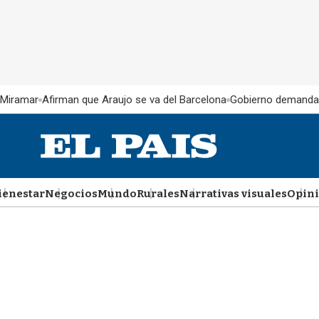
 Miramar
Afirman que Araujo se va del Barcelona
Gobierno demanda
ienestar
Negocios
Mundo
Rurales
Narrativas visuales
Opin