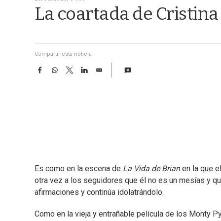
La coartada de Cristina
Compartir esta noticia
F
W
T
L
E
a
h
w
i
m
c
a
i
n
a
e
t
t
k
i
b
s
t
e
l
o
A
e
d
o
p
r
I
k
p
n
Es como en la escena de
La Vida de Brian
en la que e
otra vez a los seguidores que él no es un mesías y que
afirmaciones y continúa idolatrándolo.
Como en la vieja y entrañable película de los Monty Pyt