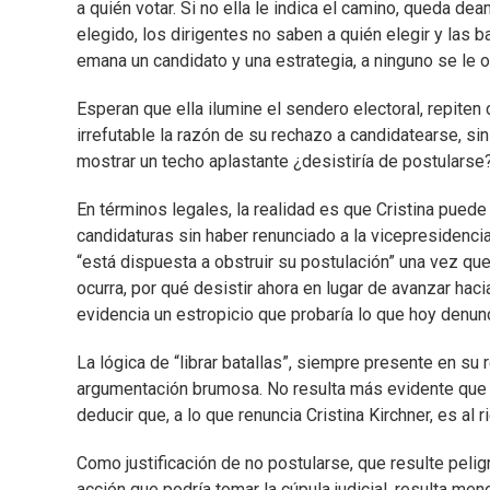
a quién votar. Si no ella le indica el camino, queda de
elegido, los dirigentes no saben a quién elegir y las 
emana un candidato y una estrategia, a ninguno se le o
Esperan que ella ilumine el sendero electoral, repit
irrefutable la razón de su rechazo a candidatearse, si
mostrar un techo aplastante ¿desistiría de postularse
En términos legales, la realidad es que Cristina puede 
candidaturas sin haber renunciado a la vicepresidenci
“está dispuesta a obstruir su postulación” una vez qu
ocurra, por qué desistir ahora en lugar de avanzar ha
evidencia un estropicio que probaría lo que hoy denunc
La lógica de “librar batallas”, siempre presente en su 
argumentación brumosa. No resulta más evidente que 
deducir que, a lo que renuncia Cristina Kirchner, es al 
Como justificación de no postularse, que resulte peli
acción que podría tomar la cúpula judicial, resulta me