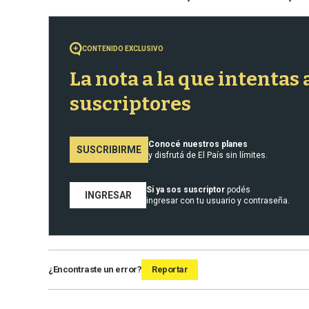
CONTENIDO EXCLUSIVO
La nota a la que intentas
suscriptores
Conocé nuestros planes
SUSCRIBIRME
y disfrutá de El País sin límites.
Si ya sos suscriptor
podés
INGRESAR
ingresar con tu usuario y contraseña.
¿Encontraste un error?
Reportar