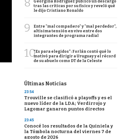
8
Georgina Rodríguez publicó un descargo
tras las críticas por su físico y reveló qué
le dijo Cristiano Ronaldo
9
Entre "mal compañero" y "mal perdedor",
altísima tensión en vivo entre dos
integrantes de programa radial
10
“Es para elegidos”: Forlán contó qué lo
motivó para dirigir a Uruguay y el récord
de su abuelo como DT de la Celeste
Últimas Noticias
23:54
Trouville se clasificó a playoffs y es el
nuevo líder de la LDA; Verdirrojo y
Lagomar ganaron puntos directos
23:45
Conocé los resultados de la Quiniela y
la Tómbola nocturna del viernes 7 de
agosto de 2026