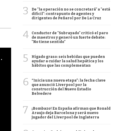
3
De "la operación no se concretará" a "está
difícil": contrapunto de agentes y
dirigentes de Peñarol por De La Cruz
4
Conductor de "Subrayado" criticó el paro
de maestros y generó un fuerte debate:
"No tiene sentido"
5
cha argentino en "Subrayado"
Hígado graso: seis bebidas que pueden
ayudar a cuidar la salud hepática y los
hábitos que las complementan
6
“Inicia una nueva etapa”: la fecha clave
que anunció Liverpool por la
construcción del Nuevo Estadio
Belvedere
7
¡Bombazo! En España afirman que Ronald
Araujo deja Barcelona y será nuevo
jugador del Liverpool de Inglaterra