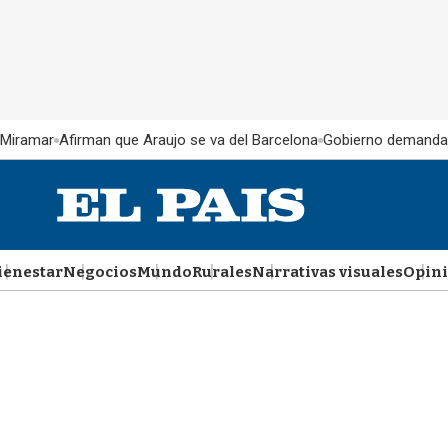
 Miramar
Afirman que Araujo se va del Barcelona
Gobierno demanda
ienestar
Negocios
Mundo
Rurales
Narrativas visuales
Opin