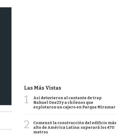
Las Más Vistas
1
Así detuvieron al cantante de trap
Nahuel One23 y a chilenos que
explotaron un cajero en Parque Miramar
2
Comenzó la construcción del edificio más
alto de América Latina: superará los 470
metros