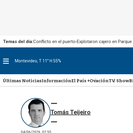
Temas del día:
Conflicto en el puerto
Explotaron cajero en Parque
Montevideo, T 11° H 55%
M
e
n
u
Últimas Noticias
Información
El País +
Ovación
TV Show
B
Tomás Teijeiro
04/06/2026, 02:55