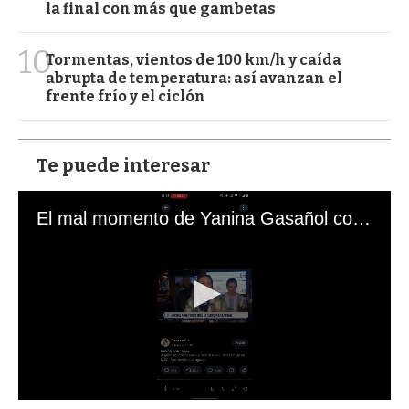
la final con más que gambetas
10
Tormentas, vientos de 100 km/h y caída
abrupta de temperatura: así avanzan el
frente frío y el ciclón
Te puede interesar
El mal momento de Yanina Gasañol con un hincha argentino en "Subrayado"
0