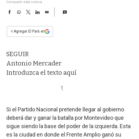
a
Compartir esta noticia
F
W
T
L
E
a
h
w
i
m
c
a
i
n
a
e
t
t
k
i
+
Agregar El País en
b
s
t
e
l
o
A
e
d
o
p
r
I
SEGUIR
k
p
n
Antonio Mercader
Introduzca el texto aquí
Si el Partido Nacional pretende llegar al gobierno
deberá dar y ganar la batalla por Montevideo que
sigue siendo la base del poder de la izquierda. Esta
es la ciudad en donde el Frente Amplio ganó su