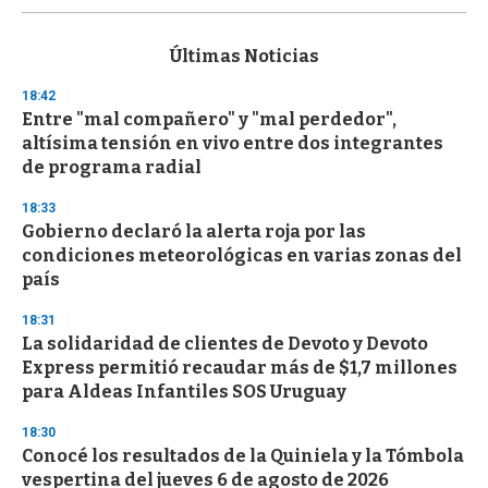
s
e
c
Últimas Noticias
o
n
18:42
d
Entre "mal compañero" y "mal perdedor",
s
o
altísima tensión en vivo entre dos integrantes
f
de programa radial
3
3
s
18:33
e
Gobierno declaró la alerta roja por las
c
condiciones meteorológicas en varias zonas del
o
n
país
d
s
18:31
La solidaridad de clientes de Devoto y Devoto
Express permitió recaudar más de $1,7 millones
para Aldeas Infantiles SOS Uruguay
18:30
Conocé los resultados de la Quiniela y la Tómbola
vespertina del jueves 6 de agosto de 2026