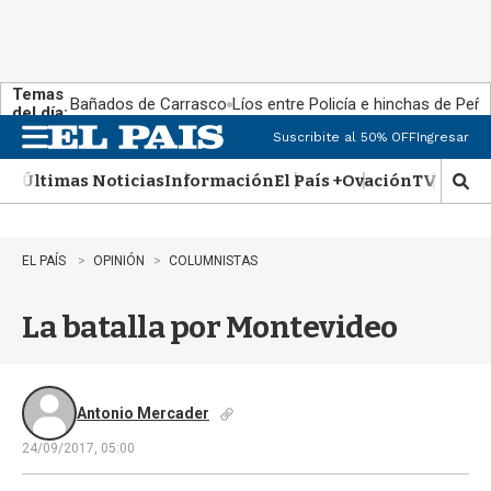
Temas
Bañados de Carrasco
Líos entre Policía e hinchas de Peña
del día:
Suscribite al 50% OFF
Ingresar
M
e
Últimas Noticias
Información
El País +
Ovación
TV Show
n
M
u
o
s
t
EL PAÍS
OPINIÓN
COLUMNISTAS
r
a
La batalla por Montevideo
r
b
�
s
q
Antonio Mercader
u
24/09/2017, 05:00
e
d