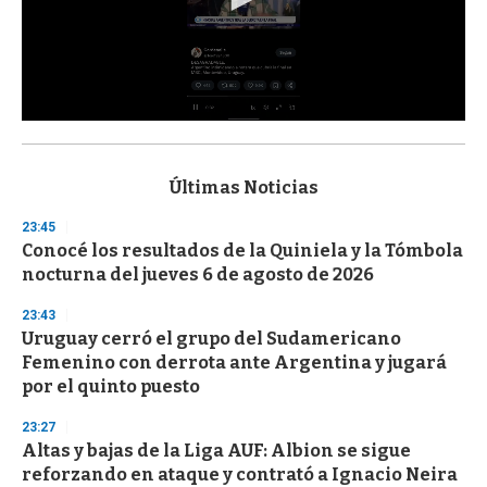
0
s
e
c
Últimas Noticias
o
n
23:45
d
Conocé los resultados de la Quiniela y la Tómbola
s
o
nocturna del jueves 6 de agosto de 2026
f
3
23:43
3
s
Uruguay cerró el grupo del Sudamericano
e
Femenino con derrota ante Argentina y jugará
c
por el quinto puesto
o
n
d
23:27
s
Altas y bajas de la Liga AUF: Albion se sigue
reforzando en ataque y contrató a Ignacio Neira