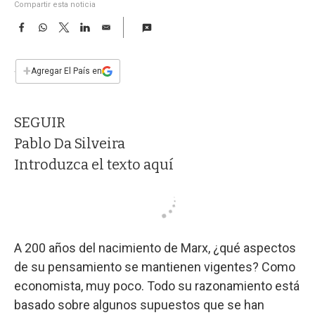
a
Compartir esta noticia
F
W
T
L
E
a
h
w
i
m
c
a
i
n
a
e
t
t
k
i
+
Agregar El País en
b
s
t
e
l
o
A
e
d
o
p
r
I
SEGUIR
k
p
n
Pablo Da Silveira
Introduzca el texto aquí
A 200 años del nacimiento de Marx, ¿qué aspectos
de su pensamiento se mantienen vigentes? Como
economista, muy poco. Todo su razonamiento está
basado sobre algunos supuestos que se han