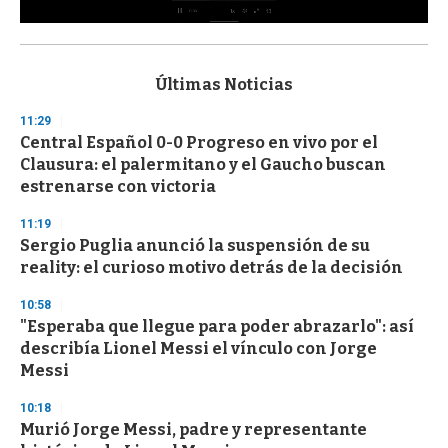
0
s
e
c
Últimas Noticias
o
n
11:29
d
Central Español 0-0 Progreso en vivo por el
s
o
Clausura: el palermitano y el Gaucho buscan
f
estrenarse con victoria
3
3
s
11:19
e
Sergio Puglia anunció la suspensión de su
c
reality: el curioso motivo detrás de la decisión
o
n
d
10:58
s
"Esperaba que llegue para poder abrazarlo": así
describía Lionel Messi el vínculo con Jorge
Messi
10:18
Murió Jorge Messi, padre y representante