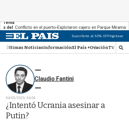
Tema
s del
Conflicto en el puerto
Explotaron cajero en Parque Miramar
día:
Suscribite al 50% OFF
Ingresar
M
e
Últimas Noticias
Información
El País +
Ovación
TV Show
n
M
u
o
s
t
r
Claudio Fantini
a
r
b
�
04/05/2023, 04:00
s
¿Intentó Ucrania asesinar a
q
u
Putin?
e
d