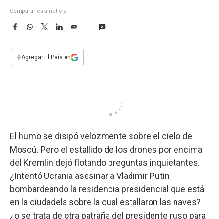
a
Compartir esta noticia
F
W
T
L
E
a
h
w
i
m
c
a
i
n
a
e
t
t
k
i
+
Agregar El País en
b
s
t
e
l
o
A
e
d
o
p
r
I
k
p
n
El humo se disipó velozmente sobre el cielo de
Moscú. Pero el estallido de los drones por encima
del Kremlin dejó flotando preguntas inquietantes.
¿Intentó Ucrania asesinar a Vladimir Putin
bombardeando la residencia presidencial que está
en la ciudadela sobre la cual estallaron las naves?
¿o se trata de otra patraña del presidente ruso para