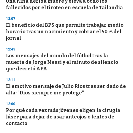
Una niña herida muere y eleva a ocho los
c
fallecidos por el tiroteo en escuela de Tailandia
o
n
d
13:07
s
El beneficio del BPS que permite trabajar medio
horario tras un nacimiento y cobrar el 50 % del
jornal
12:43
Los mensajes del mundo del fútbol tras la
muerte de Jorge Messi y el minuto de silencio
que decretó AFA
12:11
El emotivo mensaje de Julio Ríos tras ser dado de
alta: "Dios siempre me protege"
12:00
Por qué cada vez más jóvenes eligen la cirugía
láser para dejar de usar anteojos o lentes de
contacto