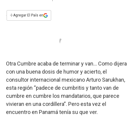
a
h
w
i
m
a
c
a
i
n
a
e
t
t
k
i
+
Agregar El País en
b
s
t
e
l
o
A
e
d
o
p
r
I
k
p
n
Otra Cumbre acaba de terminar y van… Como dijera
con una buena dosis de humor y acierto, el
consultor internacional mexicano Arturo Sarukhan,
esta región “padece de cumbritis y tanto van de
cumbre en cumbre los mandatarios, que parece
vivieran en una cordillera”. Pero esta vez el
encuentro en Panamá tenía su que ver.