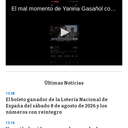
El mal momento de Yanina Gasañol con un hincha argentino en "Subrayado"
0
s
e
c
Últimas Noticias
o
n
13:28
d
El boleto ganador de la Lotería Nacional de
s
o
España del sábado 8 de agosto de 2026 y los
f
números con reintegro
3
3
s
13:16
e