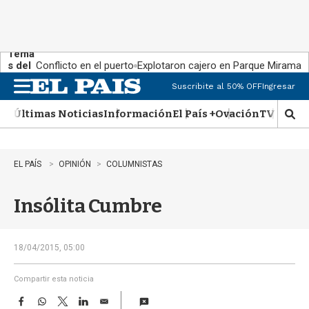
Tema
s del
Conflicto en el puerto
Explotaron cajero en Parque Miramar
día:
Suscribite al 50% OFF
Ingresar
M
e
Últimas Noticias
Información
El País +
Ovación
TV Show
n
M
u
o
s
t
EL PAÍS
OPINIÓN
COLUMNISTAS
r
a
Insólita Cumbre
r
b
�
s
18/04/2015, 05:00
q
u
Compartir esta noticia
e
F
W
T
L
E
d