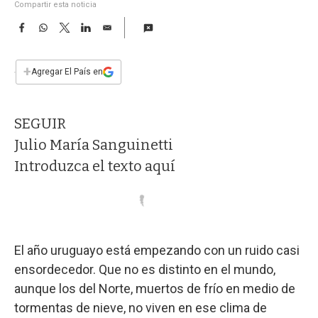
a
Compartir esta noticia
F
W
T
L
E
a
h
w
i
m
c
a
i
n
a
e
t
t
k
i
+
Agregar El País en
b
s
t
e
l
o
A
e
d
o
p
r
I
SEGUIR
k
p
n
Julio María Sanguinetti
Introduzca el texto aquí
El año uruguayo está empezando con un ruido casi
ensordecedor. Que no es distinto en el mundo,
aunque los del Norte, muertos de frío en medio de
tormentas de nieve, no viven en ese clima de