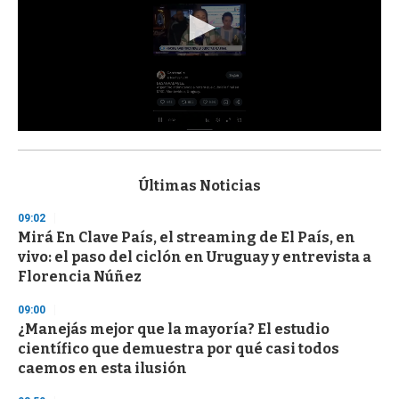
0
s
e
c
Últimas Noticias
o
n
09:02
d
Mirá En Clave País, el streaming de El País, en
s
o
vivo: el paso del ciclón en Uruguay y entrevista a
f
Florencia Núñez
3
3
s
09:00
e
¿Manejás mejor que la mayoría? El estudio
c
científico que demuestra por qué casi todos
o
n
caemos en esta ilusión
d
s