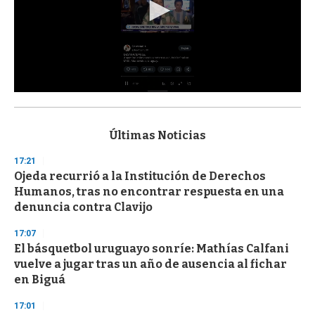
0
s
e
c
Últimas Noticias
o
n
17:21
d
Ojeda recurrió a la Institución de Derechos
s
o
Humanos, tras no encontrar respuesta en una
f
denuncia contra Clavijo
3
3
s
17:07
e
El básquetbol uruguayo sonríe: Mathías Calfani
c
vuelve a jugar tras un año de ausencia al fichar
o
n
en Biguá
d
s
17:01