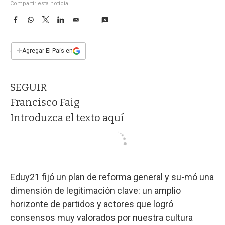
a
Compartir esta noticia
F
W
T
L
E
a
h
w
i
m
c
a
i
n
a
e
t
t
k
i
+
Agregar El País en
b
s
t
e
l
o
A
e
d
o
p
r
I
SEGUIR
k
p
n
Francisco Faig
Introduzca el texto aquí
Eduy21 fijó un plan de reforma general y su-mó una
dimensión de legitimación clave: un amplio
horizonte de partidos y actores que logró
consensos muy valorados por nuestra cultura