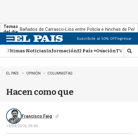
Temas
Bañados de Carrasco
Líos entre Policía e hinchas de Peña
del día:
Suscribite al 50% OFF
Ingresar
M
e
Últimas Noticias
Información
El País +
Ovación
TV Show
n
M
u
o
s
t
EL PAÍS
OPINIÓN
COLUMNISTAS
r
a
Hacen como que
r
b
�
s
q
Francisco Faig
u
19/05/2018, 05:00
e
d