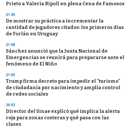
o
Prieto a Valeria Ripoll en plena Cena de Famosos
f
3
21:26
3
s
De mostrar su práctica a incrementar la
e
cantidad de jugadores citados: los primeros días
c
de Forlán en Uruguay
o
n
d
21:08
s
Sánchez anunció que la Junta Nacional de
Emergencias se reunirá para prepararse ante el
fenómeno de El Niño
21:00
Trump firma decreto para impedir el "turismo"
de ciudadanía por nacimiento y amplía control
de redes sociales
20:52
Director del Sinae explicó qué implica la alerta
roja para zonas costeras y qué pasa con las
clases