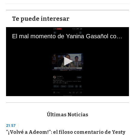
Te puede interesar
El mal momento de Yanina Gasañol con un hincha argentino en "Subrayado"
0
s
e
c
Últimas Noticias
o
n
21:57
d
"¡Volvé a Adeom!": el filoso comentario de Yesty
s