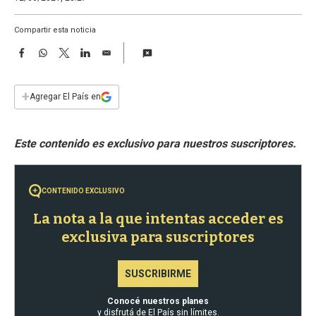
a
Compartir esta noticia
F
W
T
L
E
a
h
w
i
m
c
a
i
n
a
e
t
t
k
i
+
Agregar El País en
b
s
t
e
l
o
A
e
d
o
p
r
I
k
p
n
CONTENIDO EXCLUSIVO
La nota a la que intentas acceder es
exclusiva para suscriptores
SUSCRIBIRME
Conocé nuestros planes
y disfrutá de El País sin límites.