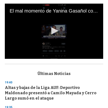
El mal momento de Yanina Gasañol con un hincha argentino en "Subrayado"
0
s
e
c
Últimas Noticias
o
n
19:40
d
Altas y bajas de la Liga AUF: Deportivo
s
o
Maldonado presentó a Camilo Mayada y Cerro
f
Largo sumó en el ataque
3
3
s
19:35