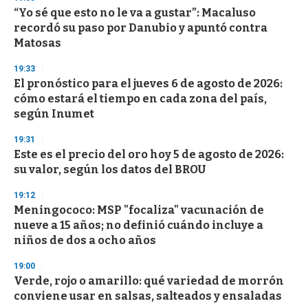
e
“Yo sé que esto no le va a gustar”: Macaluso
c
recordó su paso por Danubio y apuntó contra
o
n
Matosas
d
s
19:33
El pronóstico para el jueves 6 de agosto de 2026:
cómo estará el tiempo en cada zona del país,
según Inumet
19:31
Este es el precio del oro hoy 5 de agosto de 2026:
su valor, según los datos del BROU
19:12
Meningococo: MSP "focaliza" vacunación de
nueve a 15 años; no definió cuándo incluye a
niños de dos a ocho años
19:00
Verde, rojo o amarillo: qué variedad de morrón
conviene usar en salsas, salteados y ensaladas