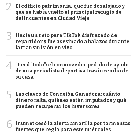
2
El edificio patrimonial que fue desalojado y
que se había vuelto el principal refugio de
delincuentes en Ciudad Vieja
3
Hacía un reto para TikTok disfrazado de
repartidor y fue asesinado a balazos durante
la transmisión en vivo
4
"Perdí todo": el conmovedor pedido de ayuda
de una periodista deportiva tras incendio de
su casa
5
Las claves de Conexión Ganadera: cuánto
dinero falta, quiénes están imputados y qué
pueden recuperar los inversores
6
Inumet cesó la alerta amarilla por tormentas
fuertes que regía para este miércoles