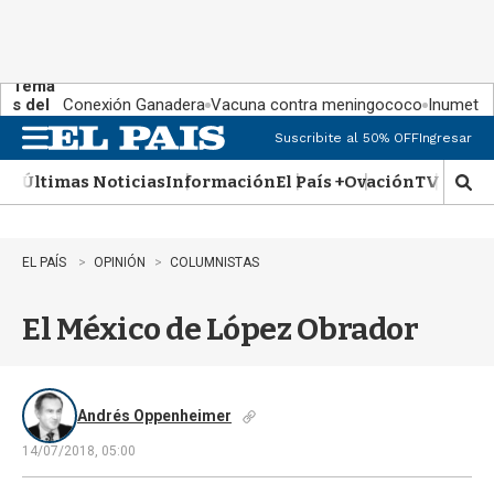
Tema
s del
Conexión Ganadera
Vacuna contra meningococo
Inumet ad
día:
Suscribite al 50% OFF
Ingresar
M
e
Últimas Noticias
Información
El País +
Ovación
TV Show
n
M
u
o
s
t
EL PAÍS
OPINIÓN
COLUMNISTAS
r
a
El México de López Obrador
r
b
�
s
q
Andrés Oppenheimer
u
14/07/2018, 05:00
e
d