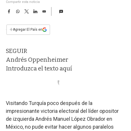
a
Compartir esta noticia
F
W
T
L
E
a
h
w
i
m
c
a
i
n
a
e
t
t
k
i
+
Agregar El País en
b
s
t
e
l
o
A
e
d
o
p
r
I
SEGUIR
k
p
n
Andrés Oppenheimer
Introduzca el texto aquí
Visitando Turquía poco después de la
impresionante victoria electoral del líder opositor
de izquierda Andrés Manuel López Obrador en
México, no pude evitar hacer algunos paralelos