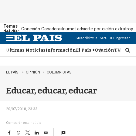
Temas
Conexión Ganadera
Inumet advierte por ciclón extratropi
del día:
Suscribite al 50% OFF
Ingresar
M
e
Últimas Noticias
Información
El País +
Ovación
TV Show
n
M
u
o
s
t
EL PAÍS
OPINIÓN
COLUMNISTAS
r
a
Educar, educar, educar
r
b
�
s
20/07/2018, 23:33
q
u
Compartir esta noticia
e
F
W
T
L
E
d