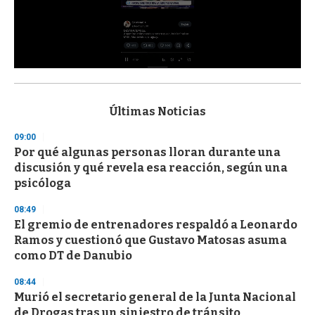
0
s
e
c
Últimas Noticias
o
n
09:00
d
Por qué algunas personas lloran durante una
s
o
discusión y qué revela esa reacción, según una
f
psicóloga
3
3
s
08:49
e
El gremio de entrenadores respaldó a Leonardo
c
Ramos y cuestionó que Gustavo Matosas asuma
o
n
como DT de Danubio
d
s
08:44
Murió el secretario general de la Junta Nacional
de Drogas tras un siniestro de tránsito