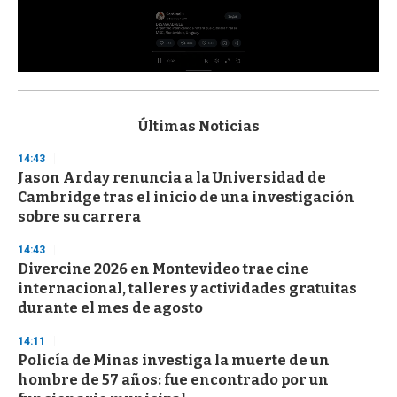
0
s
e
c
Últimas Noticias
o
n
14:43
d
Jason Arday renuncia a la Universidad de
s
o
Cambridge tras el inicio de una investigación
f
sobre su carrera
3
3
s
14:43
e
Divercine 2026 en Montevideo trae cine
c
internacional, talleres y actividades gratuitas
o
n
durante el mes de agosto
d
s
14:11
Policía de Minas investiga la muerte de un
hombre de 57 años: fue encontrado por un