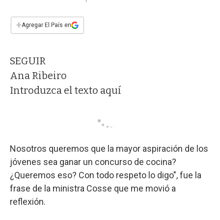
a
h
w
i
m
a
c
a
i
n
a
e
t
t
k
i
+
Agregar El País en
b
s
t
e
l
o
A
e
d
o
p
r
I
SEGUIR
k
p
n
Ana Ribeiro
Introduzca el texto aquí
Nosotros queremos que la mayor aspiración de los
jóvenes sea ganar un concurso de cocina?
¿Queremos eso? Con todo respeto lo digo", fue la
frase de la ministra Cosse que me movió a
reflexión.