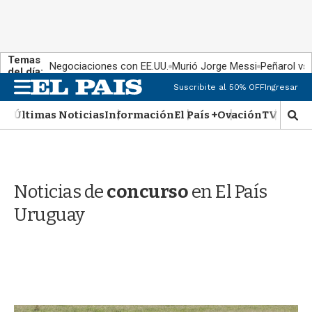
Temas
Negociaciones con EE.UU.
Murió Jorge Messi
Peñarol vs
del día:
M
Suscribite al 50% OFF
Ingresar
e
n
Últimas Noticias
Información
El País +
Ovación
TV Show
M
u
o
s
t
r
Noticias de
concurso
en El País
a
r
Uruguay
b
�
s
q
u
e
d