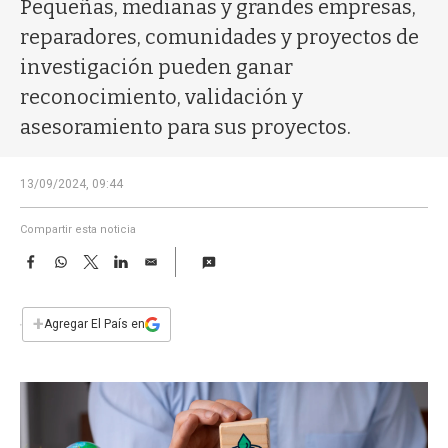
a
Pequeñas, medianas y grandes empresas,
reparadores, comunidades y proyectos de
investigación pueden ganar
reconocimiento, validación y
asesoramiento para sus proyectos.
13/09/2024, 09:44
Compartir esta noticia
F
W
T
L
E
a
h
w
i
m
c
a
i
n
a
e
t
t
k
i
+
Agregar El País en
b
s
t
e
l
o
A
e
d
o
p
r
I
k
p
n