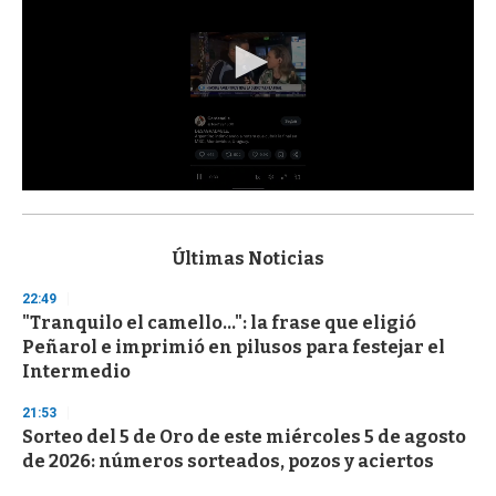
0
s
e
c
Últimas Noticias
o
n
22:49
d
"Tranquilo el camello...": la frase que eligió
s
o
Peñarol e imprimió en pilusos para festejar el
f
Intermedio
3
3
s
21:53
e
Sorteo del 5 de Oro de este miércoles 5 de agosto
c
de 2026: números sorteados, pozos y aciertos
o
n