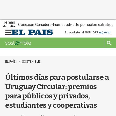
Temas
Conexión Ganadera
Inumet advierte por ciclón extratropi
del día:
Suscribite al 50% OFF
Ingresar
M
e
n
M
u
o
s
t
EL PAÍS
SOSTENIBLE
r
a
Últimos días para postularse a
r
b
Uruguay Circular; premios
�
s
para públicos y privados,
q
u
estudiantes y cooperativas
e
d