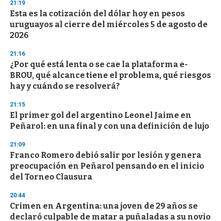
d
21:19
s
Esta es la cotización del dólar hoy en pesos
uruguayos al cierre del miércoles 5 de agosto de
2026
21:16
¿Por qué está lenta o se cae la plataforma e-
BROU, qué alcance tiene el problema, qué riesgos
hay y cuándo se resolverá?
21:15
El primer gol del argentino Leonel Jaime en
Peñarol: en una final y con una definición de lujo
21:09
Franco Romero debió salir por lesión y genera
preocupación en Peñarol pensando en el inicio
del Torneo Clausura
20:44
Crimen en Argentina: una joven de 29 años se
declaró culpable de matar a puñaladas a su novio