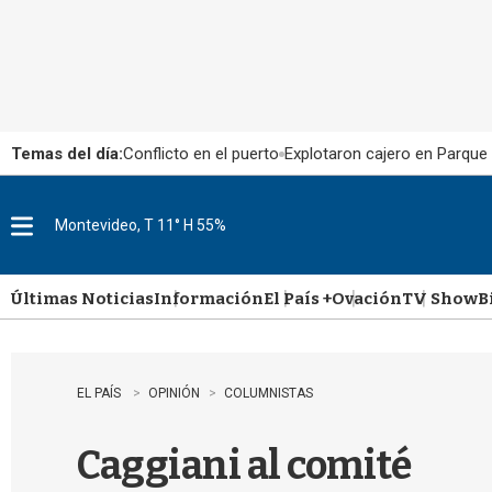
Temas del día:
Conflicto en el puerto
Explotaron cajero en Parque
Montevideo, T 11° H 55%
M
e
n
u
Últimas Noticias
Información
El País +
Ovación
TV Show
B
EL PAÍS
OPINIÓN
COLUMNISTAS
Caggiani al comité