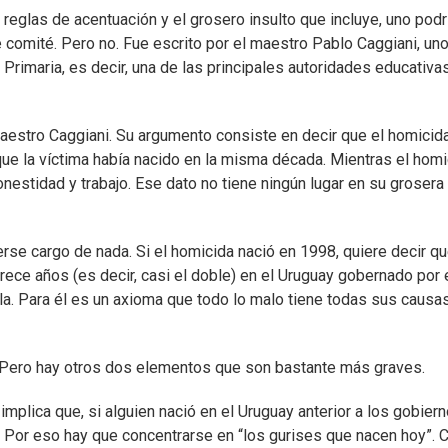
s reglas de acentuación y el grosero insulto que incluye, uno podr
e comité. Pero no. Fue escrito por el maestro Pablo Caggiani, un
 Primaria, es decir, una de las principales autoridades educativa
 maestro Caggiani. Su argumento consiste en decir que el homicid
ue la víctima había nacido en la misma década. Mientras el homi
honestidad y trabajo. Ese dato no tiene ningún lugar en su grosera
erse cargo de nada. Si el homicida nació en 1998, quiere decir q
trece años (es decir, casi el doble) en el Uruguay gobernado por 
la. Para él es un axioma que todo lo malo tiene todas sus causa
. Pero hay otros dos elementos que son bastante más graves.
implica que, si alguien nació en el Uruguay anterior a los gobier
. Por eso hay que concentrarse en “los gurises que nacen hoy”. 