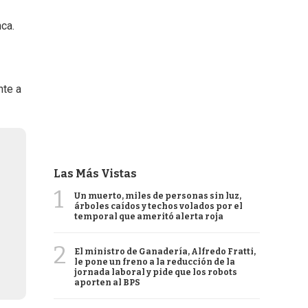
ca.
nte a
Las Más Vistas
1
Un muerto, miles de personas sin luz,
árboles caídos y techos volados por el
temporal que ameritó alerta roja
2
El ministro de Ganadería, Alfredo Fratti,
le pone un freno a la reducción de la
jornada laboral y pide que los robots
aporten al BPS