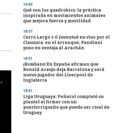
19:00
Qué son los quadrobics: la práctica
inspirada en movimientos animales
que mejora fuerza y movilidad
18:57
Cerro Largo 1-0 Juventud en vivo por el
Clausura: en el arranque, Pandiani
puso en ventaja al Arachán
18:51
¡Bombazo! En España afirman que
Ronald Araujo deja Barcelona y será
nuevo jugador del Liverpool de
cha argentino en "Subrayado"
Inglaterra
18:51
Liga Uruguaya: Peñarol completó su
plantel al firmar con un
puertorriqueño que puede ser rival de
Uruguay