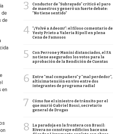
3
Conductor de "Subrayado" criticó el paro
ía
de maestros y generó un fuerte debate:
o de
"No tiene sentido"
s de
4
"¡Volvé a Adeom!": el filoso comentario de
Yesty Prieto a Valeria Ripoll en plena
Cena de Famosos
a
cida
5
Con Perrone y Manini distanciados, el FA
no tiene asegurados los votos para la
aprobación de la Rendición de Cuentas
6
ue
Entre "mal compañero" y "mal perdedor",
altísima tensión en vivo entre dos
el
integrantes de programa radial
s en
7
Cómo fue el siniestro de tránsito por el
que murió Gabriel Rossi, secretario
general de Drogas
nos
8
La paradoja en la frontera con Brasil:
Con
Rivera no construye edificios hace una