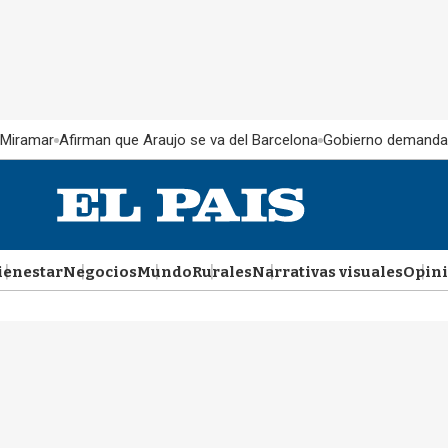
 Miramar
Afirman que Araujo se va del Barcelona
Gobierno demanda
ienestar
Negocios
Mundo
Rurales
Narrativas visuales
Opin