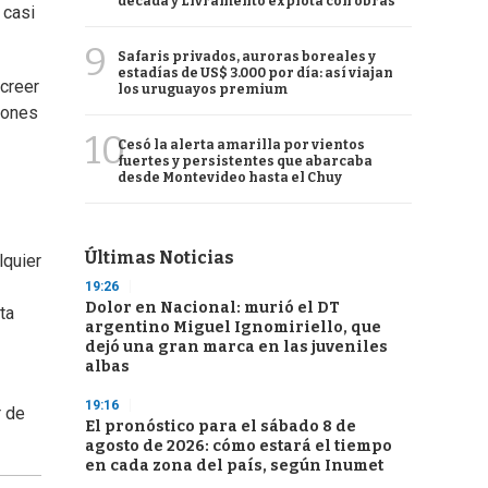
década y Livramento explota con obras
 casi
9
Safaris privados, auroras boreales y
estadías de US$ 3.000 por día: así viajan
creer
los uruguayos premium
iones
10
Cesó la alerta amarilla por vientos
fuertes y persistentes que abarcaba
desde Montevideo hasta el Chuy
Últimas Noticias
lquier
19:26
Dolor en Nacional: murió el DT
ta
argentino Miguel Ignomiriello, que
dejó una gran marca en las juveniles
albas
19:16
r de
El pronóstico para el sábado 8 de
agosto de 2026: cómo estará el tiempo
en cada zona del país, según Inumet