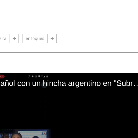
eira
enfoques
El mal momento de Yanina Gasañol con un hin