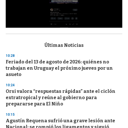
0
s
e
c
Últimas Noticias
o
n
10:28
d
Feriado del 13 de agosto de 2026: quiénes no
s
o
trabajan en Uruguay el próximo jueves por un
f
asueto
3
3
s
10:24
e
Orsi valora “respuestas rápidas” ante el ciclón
c
extratropical y reúne al gobierno para
o
n
prepararse para El Niño
d
s
10:15
Agustín Requena sufrió una grave lesión ante
Nacional: se rompió los ligamentos y siguió