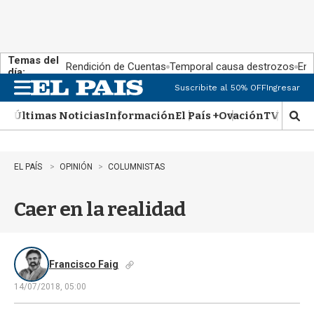
Temas del
Rendición de Cuentas
Temporal causa destrozos
En 
día:
Suscribite al 50% OFF
Ingresar
M
e
Últimas Noticias
Información
El País +
Ovación
TV Show
n
M
u
o
s
t
EL PAÍS
OPINIÓN
COLUMNISTAS
r
a
Caer en la realidad
r
b
�
s
q
Francisco Faig
u
14/07/2018, 05:00
e
d