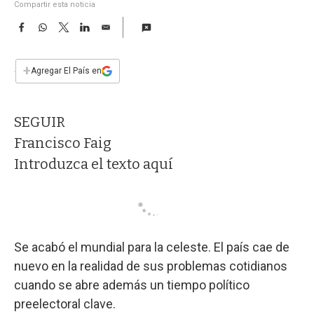
a
Compartir esta noticia
F
W
T
L
E
a
h
w
i
m
c
a
i
n
a
e
t
t
k
i
+
Agregar El País en
b
s
t
e
l
o
A
e
d
o
p
r
I
SEGUIR
k
p
n
Francisco Faig
Introduzca el texto aquí
Se acabó el mundial para la celeste. El país cae de
nuevo en la realidad de sus problemas cotidianos
cuando se abre además un tiempo político
preelectoral clave.