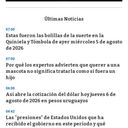
0
s
e
c
Últimas Noticias
o
n
07:00
d
Estas fueron las bolillas de la suerte en la
s
o
Quiniela y Tómbola de ayer miércoles 5 de agosto
f
de 2026
3
3
s
07:00
e
Por qué los expertos advierten que querer a una
c
mascota no significa tratarla como si fuera un
o
n
hijo
d
s
06:00
Así abre la cotización del dólar hoy jueves 6 de
agosto de 2026 en pesos uruguayos
04:42
Las "presiones" de Estados Unidos que ha
recibido el gobierno en este período y qué