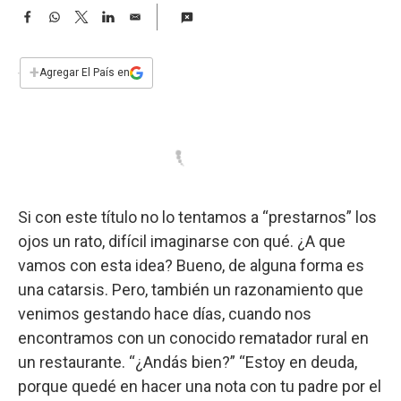
a
F
W
T
L
E
a
h
w
i
m
c
a
i
n
a
e
t
t
k
i
+
Agregar El País en
b
s
t
e
l
o
A
e
d
o
p
r
I
k
p
n
Si con este título no lo tentamos a “prestarnos” los
ojos un rato, difícil imaginarse con qué. ¿A que
vamos con esta idea? Bueno, de alguna forma es
una catarsis. Pero, también un razonamiento que
venimos gestando hace días, cuando nos
encontramos con un conocido rematador rural en
un restaurante. “¿Andás bien?” “Estoy en deuda,
porque quedé en hacer una nota con tu padre por el