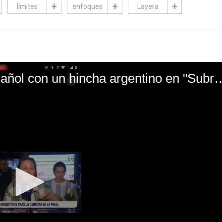
límites
enfoques
Layera
El mal momento de Yanina Gasañol con un hin