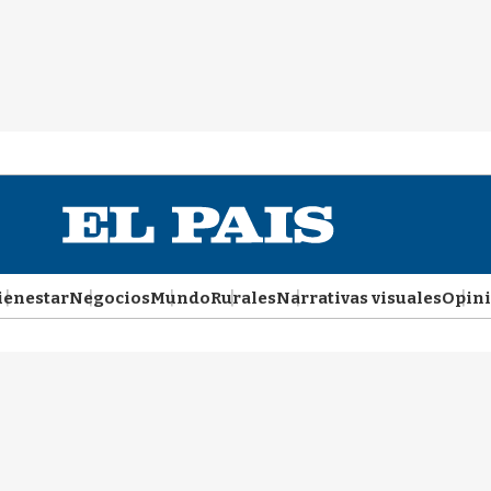
ienestar
Negocios
Mundo
Rurales
Narrativas visuales
Opin