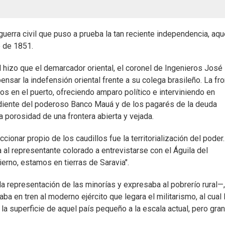
erra civil que puso a prueba la tan reciente independencia, aqu
e de 1851.
l hizo que el demarcador oriental, el coronel de Ingenieros José
sar la indefensión oriental frente a su colega brasileño. La fro
eños en el puerto, ofreciendo amparo político e interviniendo en
ndiente del poderoso Banco Mauá y de los pagarés de la deuda
 porosidad de una frontera abierta y vejada.
cionar propio de los caudillos fue la territorialización del poder.
 al representante colorado a entrevistarse con el Águila del
erno, estamos en tierras de Saravia".
a representación de las minorías y expresaba al pobrerío rural—,
ba en tren al moderno ejército que legara el militarismo, al cual 
la superficie de aquel país pequeño a la escala actual, pero gra