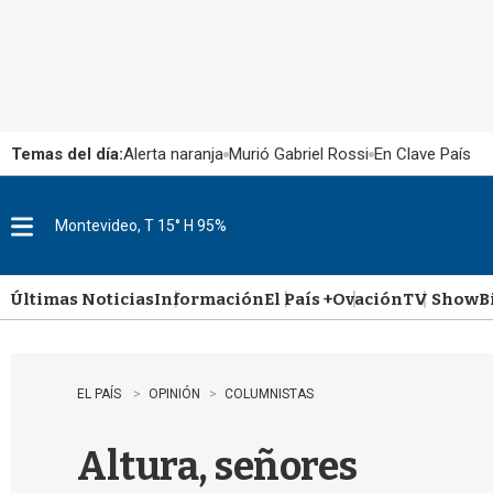
Temas del día:
Alerta naranja
Murió Gabriel Rossi
En Clave País
Montevideo, T 15° H 95%
M
e
n
u
Últimas Noticias
Información
El País +
Ovación
TV Show
B
EL PAÍS
OPINIÓN
COLUMNISTAS
Altura, señores