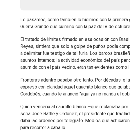
Lo pasamos, como también lo hicimos con la primera gu
Guerra Grande que culminó con la paz del 8 de octubr
El tratado de límites firmado en esa ocasión con Brasi
Reyes, sintiera que solo a golpe de puños podía compen
a delimitar fue testigo de tal furia. Los barcos brasil
asuntos internos; la actividad económica del país pe
asumida con el país vecino, eran tan evidentes como la
Fronteras adentro pasaba otro tanto. Por décadas, el ac
expresó con claridad aquel gauchito blanco que guiaba
Cordobés, cuando le anunció "aquí ya no manda el gobi
Quien vencería al caudillo blanco —que reclamaba por l
sería José Batlle y Ordóñez, el presidente que traslada
daba las órdenes por telégrafo. Medios que achicaron 
para recorrer a caballo.