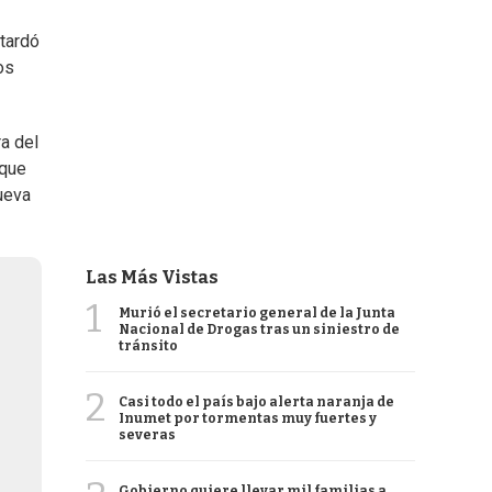
 tardó
os
a del
rque
nueva
Las Más Vistas
1
Murió el secretario general de la Junta
Nacional de Drogas tras un siniestro de
tránsito
2
Casi todo el país bajo alerta naranja de
Inumet por tormentas muy fuertes y
severas
Gobierno quiere llevar mil familias a