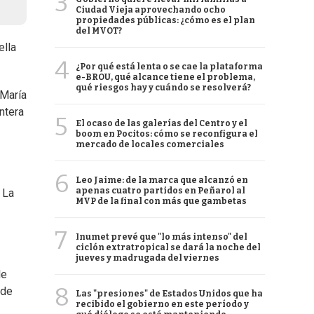
3
Ciudad Vieja aprovechando ocho
propiedades públicas: ¿cómo es el plan
del MVOT?
ella
4
¿Por qué está lenta o se cae la plataforma
e-BROU, qué alcance tiene el problema,
qué riesgos hay y cuándo se resolverá?
 María
ntera
5
El ocaso de las galerías del Centro y el
boom en Pocitos: cómo se reconfigura el
mercado de locales comerciales
6
Leo Jaime: de la marca que alcanzó en
apenas cuatro partidos en Peñarol al
 La
MVP de la final con más que gambetas
7
Inumet prevé que "lo más intenso" del
ciclón extratropical se dará la noche del
jueves y madrugada del viernes
le
8
nde
Las "presiones" de Estados Unidos que ha
recibido el gobierno en este período y