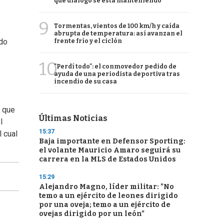
qué diálogo se está manteniendo
9
Tormentas, vientos de 100 km/h y caída
abrupta de temperatura: así avanzan el
ado
frente frío y el ciclón
10
"Perdí todo": el conmovedor pedido de
ayuda de una periodista deportiva tras
incendio de su casa
s que
Últimas Noticias
l
15:37
l cual
Baja importante en Defensor Sporting:
el volante Mauricio Amaro seguirá su
carrera en la MLS de Estados Unidos
15:29
Alejandro Magno, líder militar: "No
temo a un ejército de leones dirigido
por una oveja; temo a un ejército de
ovejas dirigido por un león"