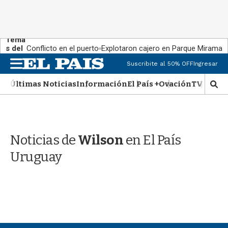
Tema
s del
Conflicto en el puerto
Explotaron cajero en Parque Miramar
día:
M
Suscribite al 50% OFF
Ingresar
e
n
Últimas Noticias
Información
El País +
Ovación
TV Show
M
u
o
s
t
r
Noticias de
Wilson
en El País
a
r
Uruguay
b
�
s
q
u
e
d