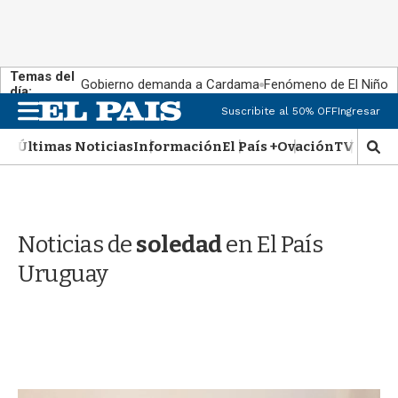
Temas del
Gobierno demanda a Cardama
Fenómeno de El Niño
día:
M
Suscribite al 50% OFF
Ingresar
e
n
Últimas Noticias
Información
El País +
Ovación
TV Show
M
u
o
s
t
r
Noticias de
soledad
en El País
a
r
Uruguay
b
�
s
q
u
e
d