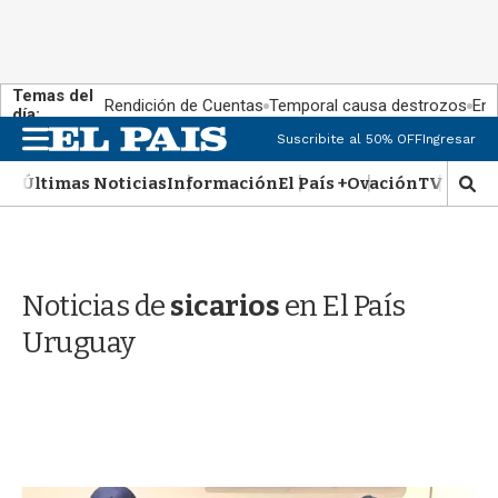
Temas del
Rendición de Cuentas
Temporal causa destrozos
En 
día:
M
Suscribite al 50% OFF
Ingresar
e
n
Últimas Noticias
Información
El País +
Ovación
TV Show
M
u
o
s
t
r
Noticias de
sicarios
en El País
a
r
Uruguay
b
�
s
q
u
e
d