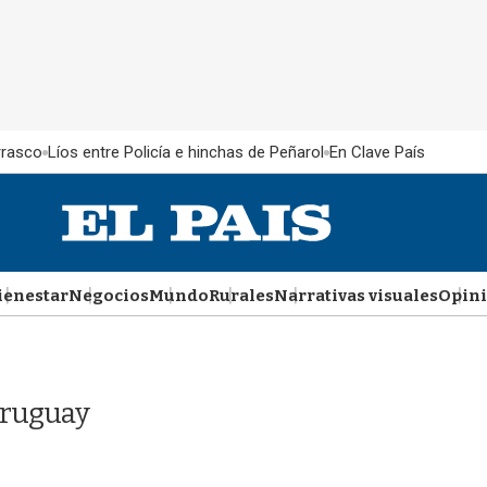
rrasco
Líos entre Policía e hinchas de Peñarol
En Clave País
ienestar
Negocios
Mundo
Rurales
Narrativas visuales
Opin
Uruguay