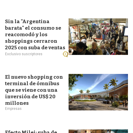
Sin la "Argentina
barata" el consumo se
reacomodó y los
shoppings cerraron
2025 con suba de ventas
Exclusivo suscriptores
El nuevo shopping con
terminal de ómnibus
que se viene con una
inversión de US$ 20
millones
Empresas
Efecto Milei: suba de