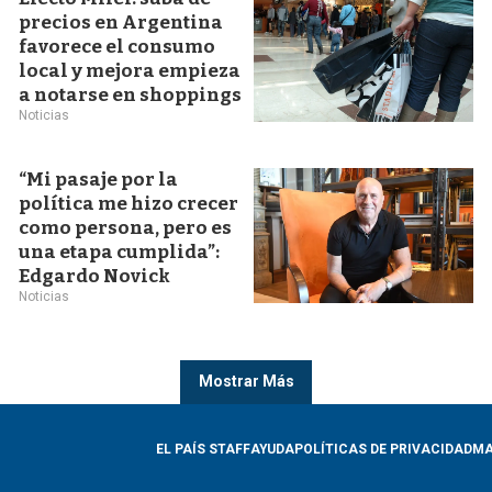
precios en Argentina
favorece el consumo
local y mejora empieza
a notarse en shoppings
Noticias
“Mi pasaje por la
política me hizo crecer
como persona, pero es
una etapa cumplida”:
Edgardo Novick
Noticias
Mostrar Más
EL PAÍS STAFF
AYUDA
POLÍTICAS DE PRIVACIDAD
MA