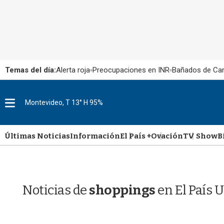
Temas del día:
Alerta roja
Preocupaciones en INR
Bañados de Ca
M
Montevideo, T 13° H 95%
e
n
u
Últimas Noticias
Información
El País +
Ovación
TV Show
B
Noticias de
shoppings
en El País 