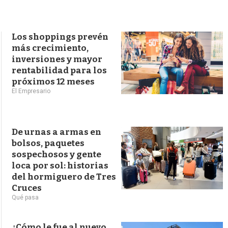
s
q
u
e
Los shoppings prevén
d
más crecimiento,
a
inversiones y mayor
rentabilidad para los
próximos 12 meses
El Empresario
De urnas a armas en
bolsos, paquetes
sospechosos y gente
loca por sol: historias
del hormiguero de Tres
Cruces
Qué pasa
¿Cómo le fue al nuevo