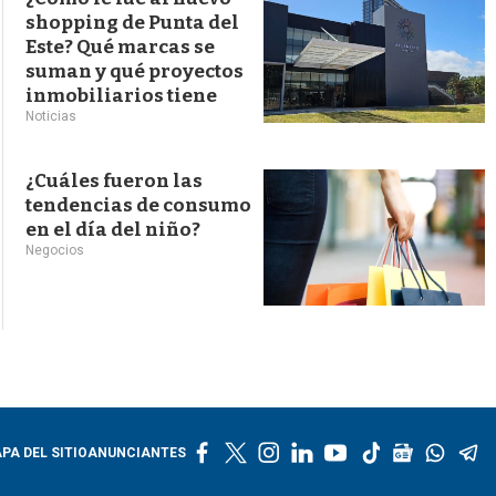
shopping de Punta del
Este? Qué marcas se
suman y qué proyectos
inmobiliarios tiene
Noticias
¿Cuáles fueron las
tendencias de consumo
en el día del niño?
Negocios
f
t
i
l
y
t
g
w
t
PA DEL SITIO
ANUNCIANTES
a
w
n
i
o
i
o
h
e
c
i
s
n
u
k
o
a
l