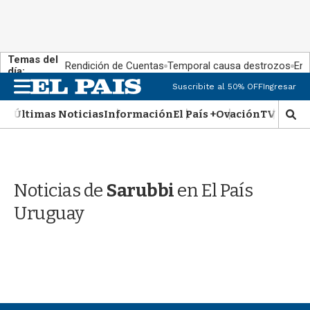
Temas del
Rendición de Cuentas
Temporal causa destrozos
En 
día:
M
Suscribite al 50% OFF
Ingresar
e
n
Últimas Noticias
Información
El País +
Ovación
TV Show
M
u
o
s
t
r
Noticias de
Sarubbi
en El País
a
r
Uruguay
b
�
s
q
u
e
d