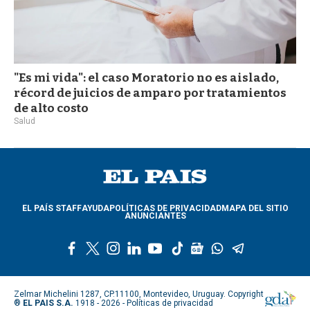
"Es mi vida": el caso Moratorio no es aislado,
récord de juicios de amparo por tratamientos
de alto costo
Salud
EL PAÍS STAFF
AYUDA
POLÍTICAS DE PRIVACIDAD
MAPA DEL SITIO
ANUNCIANTES
f
t
i
l
y
t
g
w
t
a
w
n
i
o
i
o
h
e
c
i
s
n
u
k
o
a
l
e
t
t
k
t
t
g
t
e
Zelmar Michelini 1287, CP.11100, Montevideo, Uruguay. Copyright
b
t
a
e
u
o
l
s
g
®
EL PAIS S.A.
1918 - 2026 -
Políticas de privacidad