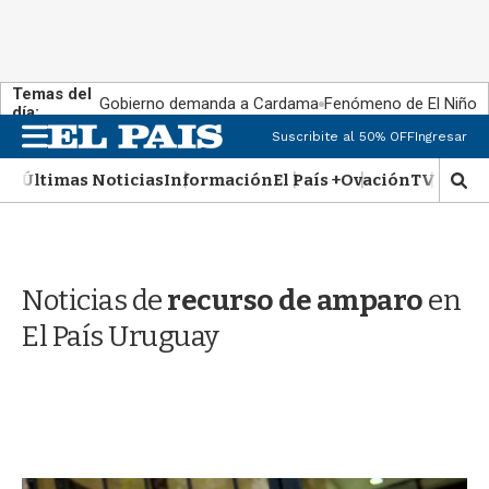
Temas del
Gobierno demanda a Cardama
Fenómeno de El Niño
día:
M
Suscribite al 50% OFF
Ingresar
e
n
Últimas Noticias
Información
El País +
Ovación
TV Show
M
u
o
s
t
r
Noticias de
recurso de amparo
en
a
r
El País Uruguay
b
�
s
q
u
e
d