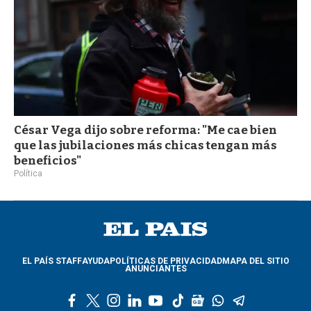
César Vega dijo sobre reforma: "Me cae bien
que las jubilaciones más chicas tengan más
beneficios"
Política
EL PAÍS STAFF
AYUDA
POLÍTICAS DE PRIVACIDAD
MAPA DEL SITIO
ANUNCIANTES
f
t
i
l
y
t
g
w
t