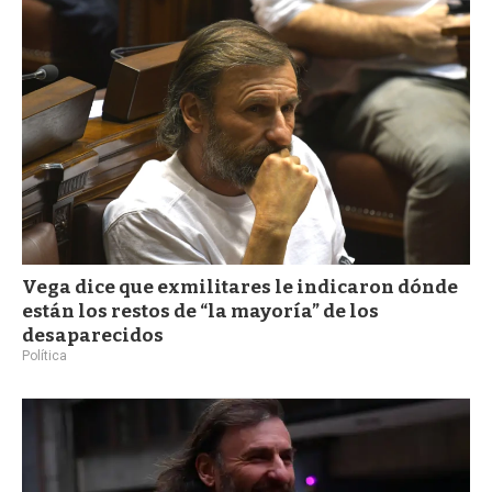
a
Vega dice que exmilitares le indicaron dónde
están los restos de “la mayoría” de los
desaparecidos
Política