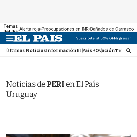
Temas
Alerta roja
Preocupaciones en INR
Bañados de Carrasco
del día:
M
Suscribite al 50% OFF
Ingresar
e
n
Últimas Noticias
Información
El País +
Ovación
TV Show
M
u
o
s
t
r
Noticias de
PERI
en El País
a
r
Uruguay
b
�
s
q
u
e
d