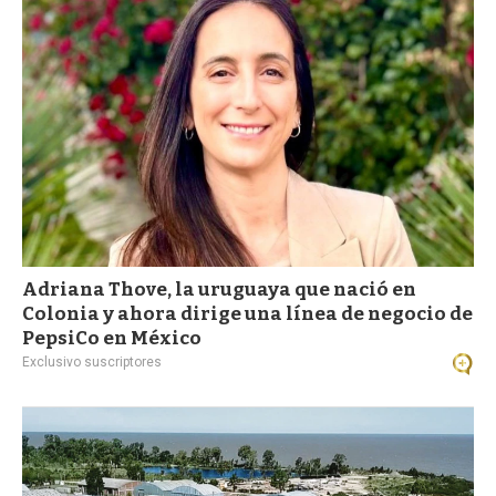
a
Adriana Thove, la uruguaya que nació en
Colonia y ahora dirige una línea de negocio de
PepsiCo en México
Exclusivo suscriptores