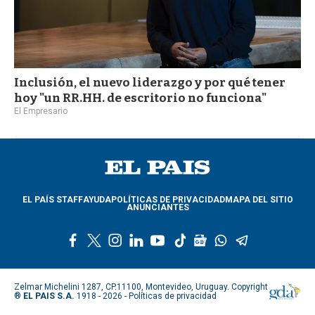
Inclusión, el nuevo liderazgo y por qué tener
hoy "un RR.HH. de escritorio no funciona"
El Empresario
EL PAÍS STAFF
AYUDA
POLÍTICAS DE PRIVACIDAD
MAPA DEL SITIO
ANUNCIANTES
f
t
i
l
y
t
g
w
t
a
w
n
i
o
i
o
h
e
c
i
s
n
u
k
o
a
l
e
t
t
k
t
t
g
t
e
Zelmar Michelini 1287, CP.11100, Montevideo, Uruguay. Copyright
b
t
a
e
u
o
l
s
g
®
EL PAIS S.A.
1918 - 2026 -
Políticas de privacidad
o
e
g
d
b
k
e
a
r