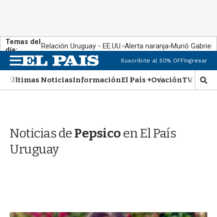
Temas del
Relación Uruguay - EE.UU.
Alerta naranja
Murió Gabriel 
día:
M
Suscribite al 50% OFF
Ingresar
e
n
Últimas Noticias
Información
El País +
Ovación
TV Show
M
u
o
s
t
r
Noticias de
Pepsico
en El País
a
r
Uruguay
b
�
s
q
u
e
d