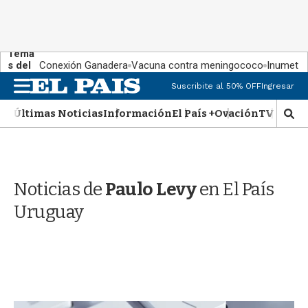
Tema
s del
Conexión Ganadera
Vacuna contra meningococo
Inumet ad
día:
M
Suscribite al 50% OFF
Ingresar
e
n
Últimas Noticias
Información
El País +
Ovación
TV Show
M
u
o
s
t
r
Noticias de
Paulo Levy
en El País
a
r
Uruguay
b
�
s
q
u
e
d