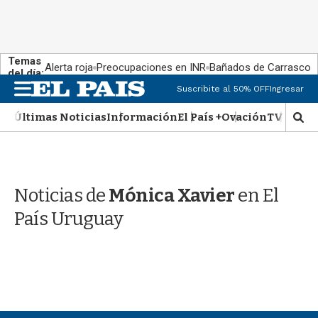
Temas
Alerta roja
Preocupaciones en INR
Bañados de Carrasco
del día:
M
Suscribite al 50% OFF
Ingresar
e
n
Últimas Noticias
Información
El País +
Ovación
TV Show
M
u
o
s
t
r
Noticias de
Mónica Xavier
en El
a
r
País Uruguay
b
�
s
q
u
e
d