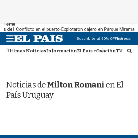
Tema
s del
Conflicto en el puerto
Explotaron cajero en Parque Miramar
día:
M
Suscribite al 50% OFF
Ingresar
e
n
Últimas Noticias
Información
El País +
Ovación
TV Show
M
u
o
s
t
r
Noticias de
Milton Romani
en El
a
r
País Uruguay
b
�
s
q
u
e
d