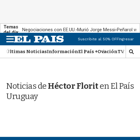
Temas
Negociaciones con EE.UU.
Murió Jorge Messi
Peñarol vs
del día:
M
Suscribite al 50% OFF
Ingresar
e
n
Últimas Noticias
Información
El País +
Ovación
TV Show
M
u
o
s
t
r
Noticias de
Héctor Florit
en El País
a
r
Uruguay
b
�
s
q
u
e
d