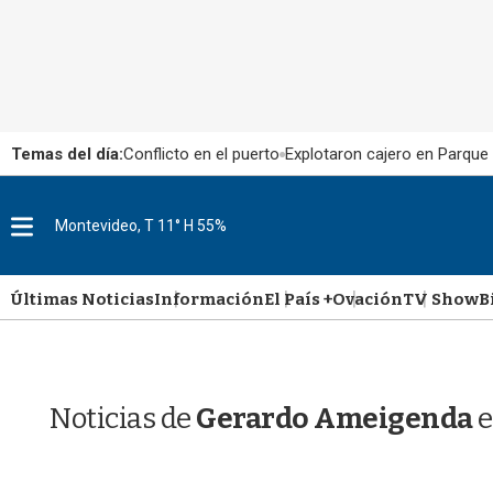
Temas del día:
Conflicto en el puerto
Explotaron cajero en Parque
M
Montevideo, T 11° H 55%
e
n
u
Últimas Noticias
Información
El País +
Ovación
TV Show
B
Noticias de
Gerardo Ameigenda
e