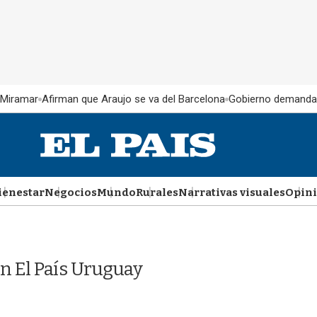
 Miramar
Afirman que Araujo se va del Barcelona
Gobierno demanda
ienestar
Negocios
Mundo
Rurales
Narrativas visuales
Opin
n El País Uruguay